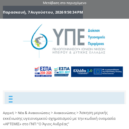
Μετάβαση στο περιεχόμενο
Παρασκευή, 7 Αυγούστου, 2026
9:50:35 PM
6η Υγειονομ
6TH
DYPEDE
Περιφέρε
Πελοποννήσ
Ιονίων Νήσ
Ηπείρου 
Δυτικής
Ελλάδας
>
>
>
Άσκηση μερικής
Αρχική
Νέα & Ανακοινώσεις
Ανακοινώσεις
εκκένωσης υγειονομικού σχηματισμού με την κωδική ονομασία
«ΑΡΤΕΜΙΣ» στο ΓΝΠ “Ο Άγιος Ανδρέας”