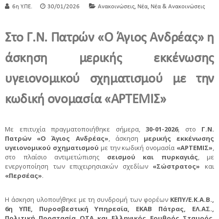
,
,
6η Υ.ΠΕ.
30/01/2026
Ανακοινώσεις
Νέα
Νέα & Ανακοινώσεις
Στο
Γ.Ν. Πατρών «Ο Άγιος Ανδρέας»
η
άσκηση μερικής εκκένωσης
υγειονομικού σχηματισμού με την
κωδική ονομασία
«ΑΡΤΕΜΙΣ»
Με επιτυχία πραγματοποιήθηκε σήμερα,
30-01-2026
, στο
Γ.Ν.
Πατρών «Ο Άγιος Ανδρέας»
, άσκηση
μερικής εκκένωσης
υγειονομικού σχηματισμού
με την κωδική ονομασία
«ΑΡΤΕΜΙΣ»
,
στο πλαίσιο αντιμετώπισης
σεισμού και πυρκαγιάς
, με
ενεργοποίηση των επιχειρησιακών σχεδίων
«Σώστρατος»
και
«Περσέας»
.
Η άσκηση υλοποιήθηκε με τη συνδρομή των φορέων
ΚΕΠΥ/Ε.Κ.Α.Β.,
6η ΥΠΕ, Πυροσβεστική Υπηρεσία, ΕΚΑΒ Πάτρας, ΕΛ.ΑΣ.,
Πολιτική Προστασία ΟΤΑ και Ελληνικός Ερυθρός Σταυρός
,