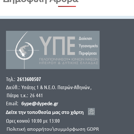
Τηλ.:
2613600507
Διεύθ.:
Yπάτης 1 & Ν.Ε.Ο. Πατρών-Αθηνών
,
Πάτρα
τ.κ.:
26 441
Email:
6ype@dypede.gr
Δείτε την τοποθεσία μας στο χάρτη
Ωρες κοινού 10:00 με 13:00
Πολιτική απορρήτου\συμμόρφωση GDPR