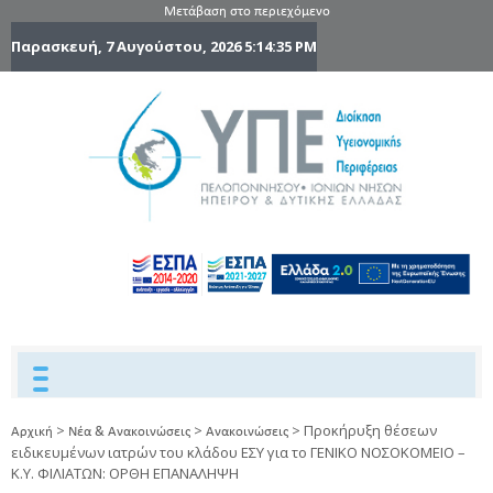
Μετάβαση στο περιεχόμενο
Παρασκευή, 7 Αυγούστου, 2026
5:14:36 PM
6η Υγειονομ
6TH
DYPEDE
Περιφέρε
Πελοποννήσ
Ιονίων Νήσ
Ηπείρου 
Δυτικής
Ελλάδας
>
>
>
Προκήρυξη θέσεων
Αρχική
Νέα & Ανακοινώσεις
Ανακοινώσεις
ειδικευμένων ιατρών του κλάδου ΕΣΥ για το ΓΕΝΙΚΟ ΝΟΣΟΚΟΜΕΙΟ –
Κ.Υ. ΦΙΛΙΑΤΩΝ: ΟΡΘΗ ΕΠΑΝΑΛΗΨΗ