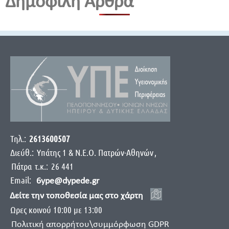
Δημοφιλή Άρθρα
Τηλ.:
2613600507
Διεύθ.:
Yπάτης 1 & Ν.Ε.Ο. Πατρών-Αθηνών
,
Πάτρα
τ.κ.:
26 441
Email:
6ype@dypede.gr
Δείτε την τοποθεσία μας στο χάρτη
Ωρες κοινού 10:00 με 13:00
Πολιτική απορρήτου\συμμόρφωση GDPR