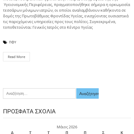
Υγειονομικής Περιφέρειας, πραγματοποιήθηκε σήμερα η ορκωμοσία
τεσσάρων μόνιμων ιατρών, οι οποίοι αναλαμβάνουν καθήκοντα σε
δομές της Πρωτοβάθμιας Φροντίδας Υγείας, ενισχύοντας ουσιαστικά
τις παρεχόμενες υπηρεσίες προς τους πολίτες. Συγκεκριμένα,
τοποθετούνται: Γενικός Ιατρός στο Κέντρο Υγείας
ΠΦΥ
Read More
ΠΡΌΣΦΑΤΑ ΣΧΌΛΙΑ
Μάιος 2026
Δ
Τ
Τ
Π
Π
Σ
Κ