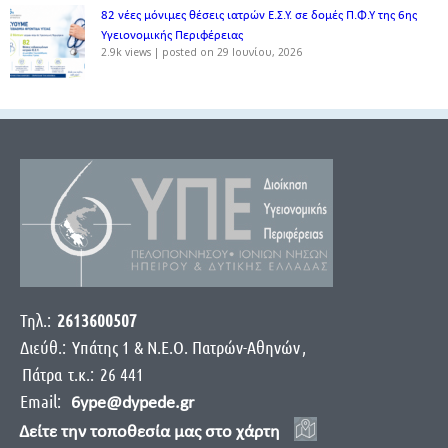
82 νέες μόνιμες θέσεις ιατρών Ε.Σ.Υ. σε δομές Π.Φ.Υ της 6ης
Υγειονομικής Περιφέρειας
2.9k views
|
posted on 29 Ιουνίου, 2026
Τηλ.:
2613600507
Διεύθ.:
Yπάτης 1 & Ν.Ε.Ο. Πατρών-Αθηνών
,
Πάτρα
τ.κ.:
26 441
Email:
6ype@dypede.gr
Δείτε την τοποθεσία μας στο χάρτη