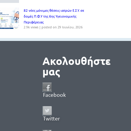
82 νέες μόνιμες θέσεις ιατρών Ε.Σ.Υ. σε
δομές Π.Φ.Υ της 6ης Υγειονομικής
Περιφέρειας
2.9k views
|
posted on 29 Ιουνίου, 2026
Ακολουθήστε
μας
Facebook
Twitter