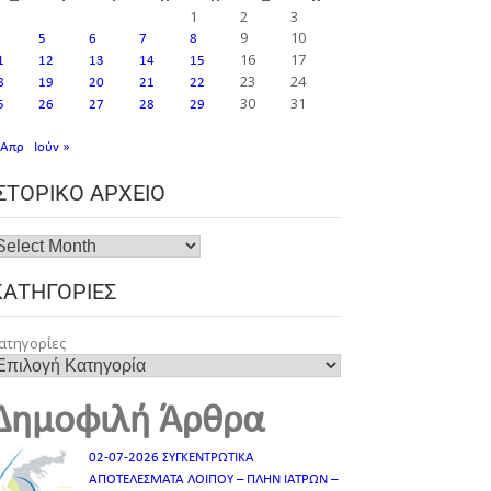
1
2
3
9
10
5
6
7
8
16
17
1
12
13
14
15
23
24
8
19
20
21
22
30
31
5
26
27
28
29
 Απρ
Ιούν »
ΙΣΤΟΡΙΚΌ ΑΡΧΕΊΟ
ΚΑΤΗΓΟΡΊΕΣ
ατηγορίες
Δημοφιλή Άρθρα
02-07-2026 ΣΥΓΚΕΝΤΡΩΤΙΚΑ
ΑΠΟΤΕΛΕΣΜΑΤΑ ΛΟΙΠΟΥ – ΠΛΗΝ ΙΑΤΡΩΝ –