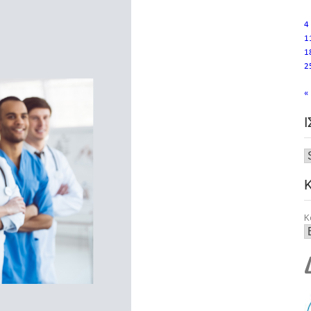
4
1
1
2
«
Κ