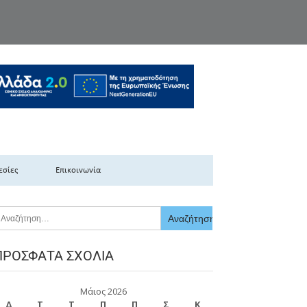
κής Ελλάδας
εσίες
Επικοινωνία
ΠΡΌΣΦΑΤΑ ΣΧΌΛΙΑ
Μάιος 2026
Δ
Τ
Τ
Π
Π
Σ
Κ