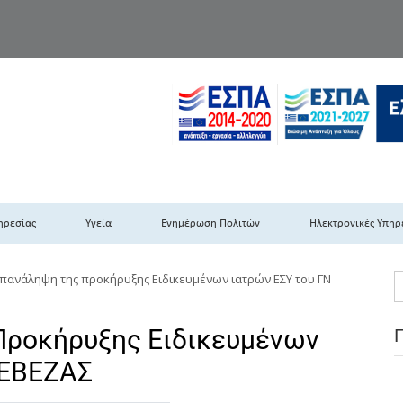
TH DYPEDE
 Υγειονομική Περιφέρεια Πελοποννήσου- Ιονίων Νήσων-Ηπείρου & Δυτι
ηρεσίας
Υγεία
Ενημέρωση Πολιτών
Ηλεκτρονικές Υπηρ
πανάληψη της προκήρυξης Ειδικευμένων ιατρών ΕΣΥ του ΓΝ
Προκήρυξης Ειδικευμένων
ΡΕΒΕΖΑΣ