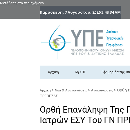
Μετάβαση στο περιεχόμενο
Παρασκευή, 7 Αυγούστου, 2026
3:48:35 AM
6
6η
Αρχική
6η ΥΠΕ
Εφημερίδα της Υπ
>
>
>
Ορθή ε
Αρχική
Νέα & Ανακοινώσεις
Ανακοινώσεις
ΠΡΕΒΕΖΑΣ
Ορθή Επανάληψη Της 
Ιατρών ΕΣΥ Του ΓΝ Π