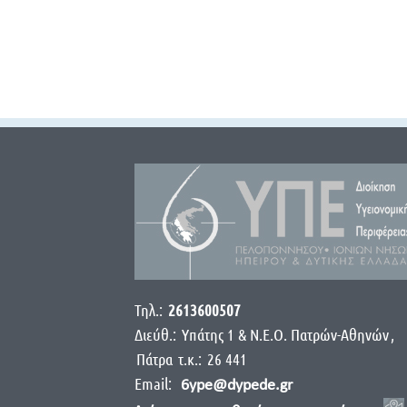
Τηλ.:
2613600507
Διεύθ.:
Yπάτης 1 & Ν.Ε.Ο. Πατρών-Αθηνών
,
Πάτρα
τ.κ.:
26 441
Email:
6ype@dypede.gr