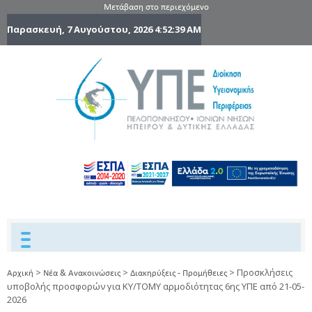
Μετάβαση στο περιεχόμενο
Παρασκευή, 7 Αυγούστου, 2026
4:52:40 AM
6η Υγειονομ
6TH
DYPEDE
Περιφέρε
Πελοποννήσ
Ιονίων Νήσ
Ηπείρου 
Δυτικής
Ελλάδας
>
>
>
Προσκλήσεις
Αρχική
Νέα & Ανακοινώσεις
Διακηρύξεις - Προμήθειες
υποβολής προσφορών για ΚΥ/ΤΟΜΥ αρμοδιότητας 6ης ΥΠΕ από 21-05-
2026