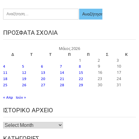
ΠΡΌΣΦΑΤΑ ΣΧΌΛΙΑ
Μάιος 2026
Δ
Τ
Τ
Π
Π
Σ
Κ
1
2
3
9
10
4
5
6
7
8
16
17
11
12
13
14
15
23
24
18
19
20
21
22
30
31
25
26
27
28
29
« Απρ
Ιούν »
ΙΣΤΟΡΙΚΌ ΑΡΧΕΊΟ
ΚΑΤΗΓΟΡΊΕΣ