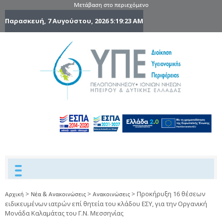
Μετάβαση στο περιεχόμενο
Παρασκευή, 7 Αυγούστου, 2026
5:19:24 AM
6η Υγειονομ
6TH
DYPEDE
Περιφέρε
Πελοποννήσ
Ιονίων Νήσ
Ηπείρου 
Δυτικής
Ελλάδας
>
>
>
Προκήρυξη 16 θέσεων
Αρχική
Νέα & Ανακοινώσεις
Ανακοινώσεις
ειδικευμένων ιατρών επί θητεία του κλάδου ΕΣΥ, για την Οργανική
Μονάδα Καλαμάτας του Γ.Ν. Μεσσηνίας