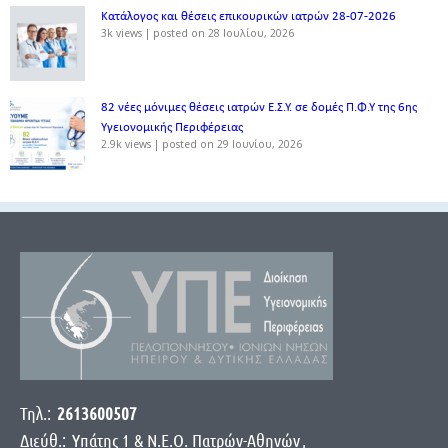
Κατάλογος και θέσεις επικουρικών ιατρών 28-07-2026
3k views
|
posted on 28 Ιουλίου, 2026
82 νέες μόνιμες θέσεις ιατρών Ε.Σ.Υ. σε δομές Π.Φ.Υ της 6ης
Υγειονομικής Περιφέρειας
2.9k views
|
posted on 29 Ιουνίου, 2026
Τηλ.:
2613600507
Διεύθ.:
Yπάτης 1 & Ν.Ε.Ο. Πατρών-Αθηνών
,