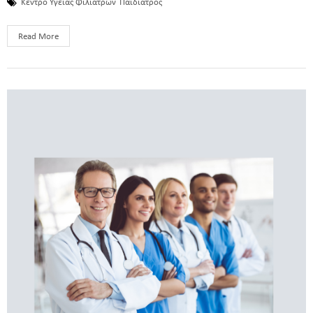
Κέντρο Υγείας Φιλιατρών
Παιδίατρος
Read More