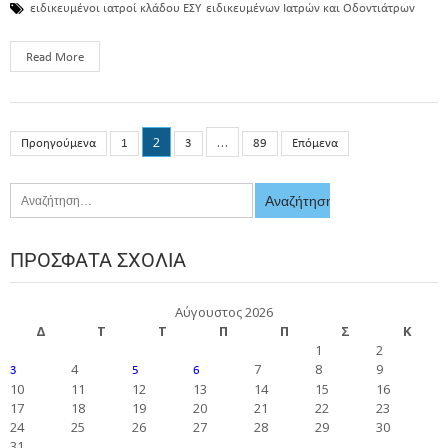
ειδικευμένοι ιατροί κλάδου ΕΣΥ
ειδικευμένων Ιατρών και Οδοντιάτρων
Read More
2
…
Προηγούμενα
1
3
89
Επόμενα
ΠΡΌΣΦΑΤΑ ΣΧΌΛΙΑ
Αύγουστος 2026
Δ
Τ
Τ
Π
Π
Σ
Κ
1
2
4
7
8
9
3
5
6
10
11
12
13
14
15
16
17
18
19
20
21
22
23
24
25
26
27
28
29
30
31