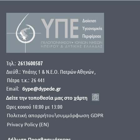
Τηλ.:
2613600507
Διεύθ.:
Yπάτης 1 & Ν.Ε.Ο. Πατρών-Αθηνών
,
Πάτρα
τ.κ.:
26 441
Email:
6ype@dypede.gr
Δείτε την τοποθεσία μας στο χάρτη
Ωρες κοινού 10:00 με 13:00
Πολιτική απορρήτου\συμμόρφωση GDPR
Privacy Policy (EN)