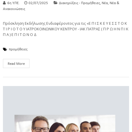
,
,
6η Υ.ΠΕ.
02/07/2025
Διακηρύξεις - Προμήθειες
Νέα
Νέα &
Ανακοινώσεις
Πρόσκληση Εκδήλωσης Ενδιαφέροντος για τις «Ε Π Ι Σ Κ Ε Υ Ε Σ Σ Τ Ο Κ
Τ Ι Ρ Ι Ο Τ Ο Υ ΙΑΤΡΟΚΟΙΝΩΝΙΚΟΥ ΚΕΝΤΡΟΥ - ΙΑΚ ΠΑΤΡΑΣ ( Π Ρ Ω Η Ν Π Ι Κ
Π Α ) Ε Π Ι Τ Ω Ν Ο Δ
προμήθειες
Read More