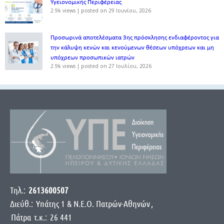
Υγειονομικής Περιφέρειας
2.9k views
|
posted on 29 Ιουνίου, 2026
Προσωρινά αποτελέσματα 3ης πρόσκλησης ενδιαφέροντος για
την κάλυψη κενών και κενούμενων θέσεων υπόχρεων και μη
υπόχρεων προσωπικών ιατρών
2.9k views
|
posted on 27 Ιουλίου, 2026
Τηλ.:
2613600507
Διεύθ.:
Yπάτης 1 & Ν.Ε.Ο. Πατρών-Αθηνών
,
Πάτρα
τ.κ.:
26 441