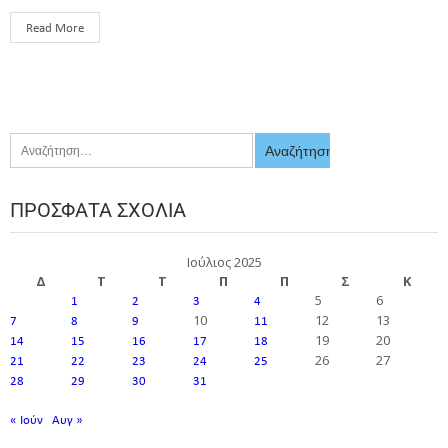
Read More
ΠΡΌΣΦΑΤΑ ΣΧΌΛΙΑ
Ιούλιος 2025
Δ
Τ
Τ
Π
Π
Σ
Κ
5
6
1
2
3
4
10
12
13
7
8
9
11
19
20
14
15
16
17
18
26
27
21
22
23
24
25
28
29
30
31
« Ιούν
Αυγ »