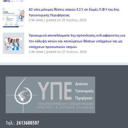
82 νέες μόνιμες θέσεις ιατρών Ε.Σ.Υ. σε δομές Π.Φ.Υ της 6ης
Υγειονομικής Περιφέρειας
2.9k views
|
posted on 29 Ιουνίου, 2026
Προσωρινά αποτελέσματα 3ης πρόσκλησης ενδιαφέροντος για
την κάλυψη κενών και κενούμενων θέσεων υπόχρεων και μη
υπόχρεων προσωπικών ιατρών
2.9k views
|
posted on 27 Ιουλίου, 2026
Τηλ.:
2613600507