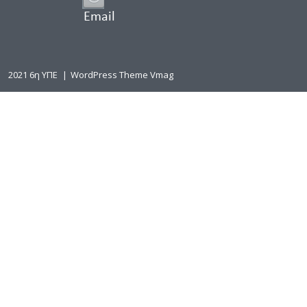
Email
2021 6η ΥΠΕ
|
WordPress Theme Vmag