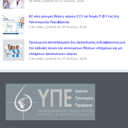
3k views
|
posted on 12 Ιουνίου, 2026
82 νέες μόνιμες θέσεις ιατρών Ε.Σ.Υ. σε δομές Π.Φ.Υ της 6ης
Υγειονομικής Περιφέρειας
2.9k views
|
posted on 29 Ιουνίου, 2026
Προσωρινά αποτελέσματα 3ης πρόσκλησης ενδιαφέροντος για
την κάλυψη κενών και κενούμενων θέσεων υπόχρεων και μη
υπόχρεων προσωπικών ιατρών
2.9k views
|
posted on 27 Ιουλίου, 2026