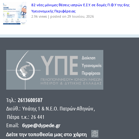
82 νέες μόνιμες θέσεις ιατρών Ε.Σ.Υ. σε δομές Π.Φ.Υ της 6ης
Υγειονομικής Περιφέρειας
2.9k views
|
posted on 29 Ιουνίου, 2026
Τηλ.:
2613600507
Διεύθ.:
Yπάτης 1 & Ν.Ε.Ο. Πατρών-Αθηνών
,
Πάτρα
τ.κ.:
26 441
Email:
6ype@dypede.gr
Δείτε την τοποθεσία μας στο χάρτη