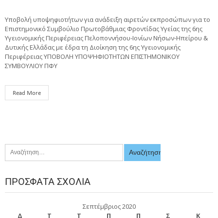
Υποβολή υποψηφιοτήτων για ανάδειξη αιρετών εκπροσώπων για το
Επιστημονικό Συμβούλιο Πρωτοβάθμιας Φροντίδας Υγείας της 6ης
Υγειονομικής Περιφέρειας Πελοποννήσου-Ιονίων Νήσων-Ηπείρου &
Δυτικής Ελλάδας με έδρα τη Διοίκηση της 6ης Υγειονομικής
Περιφέρειας ΥΠΟΒΟΛΗ ΥΠΟΨΗΦΙΟΤΗΤΩΝ ΕΠΙΣΤΗΜΟΝΙΚΟΥ
ΣΥΜΒΟΥΛΙΟΥ ΠΦΥ
Read More
ΠΡΌΣΦΑΤΑ ΣΧΌΛΙΑ
Σεπτέμβριος 2020
Δ
Τ
Τ
Π
Π
Σ
Κ