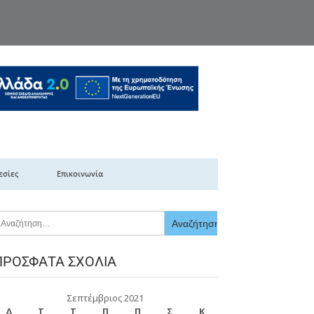
κής Ελλάδας
εσίες
Επικοινωνία
ΠΡΌΣΦΑΤΑ ΣΧΌΛΙΑ
Σεπτέμβριος 2021
Δ
Τ
Τ
Π
Π
Σ
Κ