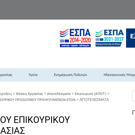
TH DYPEDE
 Υγειονομική Περιφέρεια Πελοποννήσου- Ιονίων Νήσων-Ηπείρου & Δυτι
ηρεσίας
Υγεία
Ενημέρωση Πολιτών
Ηλεκτρονικές Υπηρ
>
>
>
>
ηρύξεις
Θέσεις Εργασίας
Αποτελέσματα
Επικουρικό (ΑΠΟΤ.)
>
ΑΠΟΤΕΛΕΣΜΑΤΑ
ΚΟΥΡΙΚΟΥ ΠΡΟΣΩΠΙΚΟΥ ΠΡΟΗΓΟΥΜΕΝΩΝ ΕΤΩΝ
ΟΥ ΕΠΙΚΟΥΡΙΚΟΥ
ΚΑΣΙΑΣ