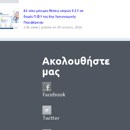
82 νέες μόνιμες θέσεις ιατρών Ε.Σ.Υ. σε
δομές Π.Φ.Υ της 6ης Υγειονομικής
Περιφέρειας
2.9k views
|
posted on 29 Ιουνίου, 2026
Ακολουθήστε
μας
Facebook
Twitter