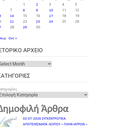
1
3
4
5
2
7
11
12
8
9
10
15
16
18
19
3
14
17
0
22
25
26
21
23
24
28
30
7
29
 Αυγ
Οκτ »
ΙΣΤΟΡΙΚΌ ΑΡΧΕΊΟ
ΚΑΤΗΓΟΡΊΕΣ
ατηγορίες
Δημοφιλή Άρθρα
02-07-2026 ΣΥΓΚΕΝΤΡΩΤΙΚΑ
ΑΠΟΤΕΛΕΣΜΑΤΑ ΛΟΙΠΟΥ – ΠΛΗΝ ΙΑΤΡΩΝ –