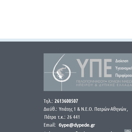
Τηλ.:
2613600507
Διεύθ.:
Yπάτης 1 & Ν.Ε.Ο. Πατρών-Αθηνών
,
Πάτρα
τ.κ.:
26 441
Email:
6ype@dypede.gr