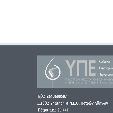
Τηλ.:
2613600507
Διεύθ.:
Yπάτης 1 & Ν.Ε.Ο. Πατρών-Αθηνών
,
Πάτρα
τ.κ.:
26 441