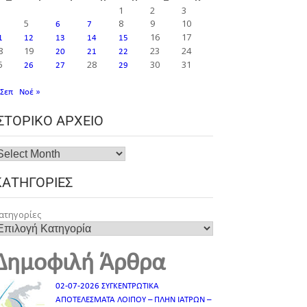
1
2
3
5
8
9
10
6
7
16
17
1
12
13
14
15
8
19
23
24
20
21
22
5
28
30
31
26
27
29
 Σεπ
Νοέ »
ΙΣΤΟΡΙΚΌ ΑΡΧΕΊΟ
ΚΑΤΗΓΟΡΊΕΣ
ατηγορίες
Δημοφιλή Άρθρα
02-07-2026 ΣΥΓΚΕΝΤΡΩΤΙΚΑ
ΑΠΟΤΕΛΕΣΜΑΤΑ ΛΟΙΠΟΥ – ΠΛΗΝ ΙΑΤΡΩΝ –