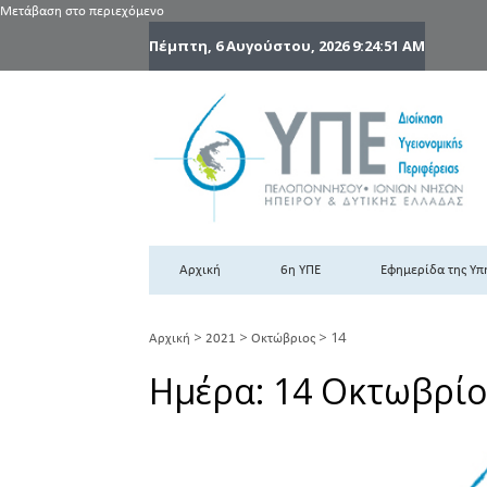
Μετάβαση στο περιεχόμενο
Πέμπτη, 6 Αυγούστου, 2026
9:24:52 AM
6
6η
Αρχική
6η ΥΠΕ
Εφημερίδα της Υπ
>
>
>
14
Αρχική
2021
Οκτώβριος
Ημέρα:
14 Οκτωβρίο