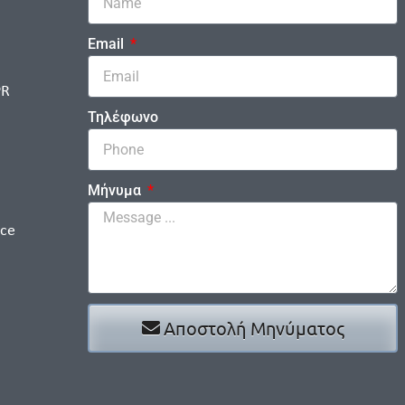
Email
PR
Τηλέφωνο
Μήνυμα
ice
Αποστολή Μηνύματος