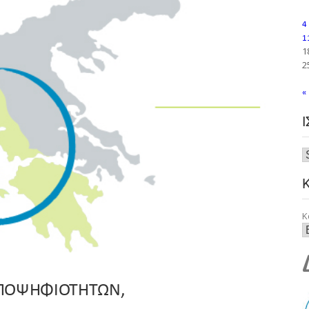
4
1
1
2
«
Κ
ΥΠΟΨΗΦΙΟΤΗΤΩΝ,