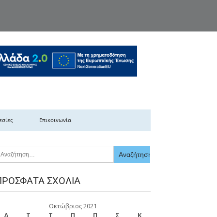
κής Ελλάδας
εσίες
Επικοινωνία
ΠΡΌΣΦΑΤΑ ΣΧΌΛΙΑ
Οκτώβριος 2021
Δ
Τ
Τ
Π
Π
Σ
Κ