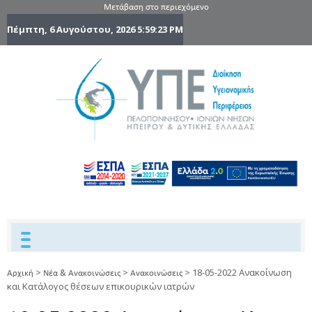
Μετάβαση στο περιεχόμενο
Πέμπτη, 6 Αυγούστου, 2026
5:59:24 PM
6η Υγειονομ
6TH
DYPEDE
Περιφέρε
Πελοποννήσ
Ιονίων Νήσ
Ηπείρου 
Δυτικής
Ελλάδας
>
>
>
18-05-2022 Ανακοίνωση
Αρχική
Νέα & Ανακοινώσεις
Ανακοινώσεις
και Κατάλογος θέσεων επικουρικών ιατρών