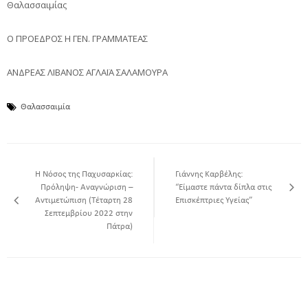
Θαλασσαιμίας
Ο ΠΡΟΕΔΡΟΣ Η ΓΕΝ. ΓΡΑΜΜΑΤΕΑΣ
ΑΝΔΡΕΑΣ ΛΙΒΑΝΟΣ ΑΓΛΑΪΑ ΣΑΛΑΜΟΥΡΑ
Θαλασσαιμία
Η Νόσος της Παχυσαρκίας:
Γιάννης Καρβέλης:
Πρόληψη- Αναγνώριση –
“Είμαστε πάντα δίπλα στις
Αντιμετώπιση (Τέταρτη 28
Επισκέπτριες Υγείας”
Σεπτεμβρίου 2022 στην
Πάτρα)