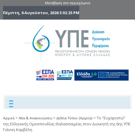
Μετάβαση στο περιεχόμενο
Πέμπτη, 6 Αυγούστου, 2026
3:02:26 PM
6η Υγειονομ
6TH
DYPEDE
Περιφέρε
Πελοποννήσ
Ιονίων Νήσ
Ηπείρου 
Δυτικής
Ελλάδας
>
>
>
Το “Ευχαριστώ”
Αρχική
Νέα & Ανακοινώσεις
Δελτία Τύπου (Αρχεία)
της Ελληνικής Ομοσπονδίας Θαλασσαιμίας στον Διοικητή της 6ης ΥΠΕ
Γιάννη Καρβέλη