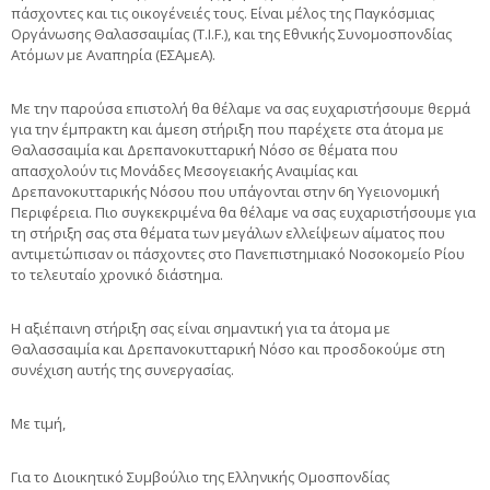
πάσχοντες και τις οικογένειές τους. Είναι μέλος της Παγκόσμιας
Οργάνωσης Θαλασσαιμίας (T.I.F.), και της Εθνικής Συνομοσπονδίας
Ατόμων με Αναπηρία (ΕΣΑμεΑ).
Με την παρούσα επιστολή θα θέλαμε να σας ευχαριστήσουμε θερμά
για την έμπρακτη και άμεση στήριξη που παρέχετε στα άτομα με
Θαλασσαιμία και Δρεπανοκυτταρική Νόσο σε θέματα που
απασχολούν τις Μονάδες Μεσογειακής Αναιμίας και
Δρεπανοκυτταρικής Νόσου που υπάγονται στην 6η Υγειονομική
Περιφέρεια. Πιο συγκεκριμένα θα θέλαμε να σας ευχαριστήσουμε για
τη στήριξη σας στα θέματα των μεγάλων ελλείψεων αίματος που
αντιμετώπισαν οι πάσχοντες στο Πανεπιστημιακό Νοσοκομείο Ρίου
το τελευταίο χρονικό διάστημα.
H αξιέπαινη στήριξη σας είναι σημαντική για τα άτομα με
Θαλασσαιμία και Δρεπανοκυτταρική Νόσο και προσδοκούμε στη
συνέχιση αυτής της συνεργασίας.
Με τιμή,
Για το Διοικητικό Συμβούλιο της Ελληνικής Ομοσπονδίας