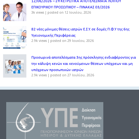
12/06/2026 – ΣΥΓΚΕΤΡΩΤΙΚΑ ΑΠΟΤΕΛΕΣΜΑΤΑ ΛΟΙΠΟΥ
ΕΠΙΚΟΥΡΙΚΟΥ ΠΡΟΣΩΠΙΚΟΥ – ΠΙΝΑΚΑΣ 03/2026
3k views
|
posted on 12 Ιουνίου, 2026
82 νέες μόνιμες θέσεις ιατρών Ε.Σ.Υ. σε δομές Π.Φ.Υ της 6ης
Υγειονομικής Περιφέρειας
2.9k views
|
posted on 29 Ιουνίου, 2026
Προσωρινά αποτελέσματα 3ης πρόσκλησης ενδιαφέροντος για
την κάλυψη κενών και κενούμενων θέσεων υπόχρεων και μη
υπόχρεων προσωπικών ιατρών
2.9k views
|
posted on 27 Ιουλίου, 2026