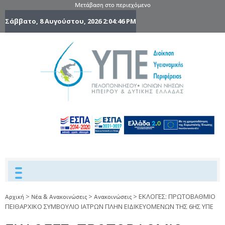
Μετάβαση στο περιεχόμενο
Σάββατο, 8 Αυγούστου, 2026
2:04:46 PM
6η Υγειονομ
6TH
DYPEDE
Περιφέρε
Πελοποννήσ
Ιονίων Νήσ
Ηπείρου 
Δυτικής
Ελλάδας
>
>
>
ΕΚΛΟΓΕΣ: ΠΡΩΤΟΒΑΘΜΙΟ
Αρχική
Νέα & Ανακοινώσεις
Ανακοινώσεις
ΠΕΙΘΑΡΧΙΚΟ ΣΥΜΒΟΥΛΙΟ ΙΑΤΡΩΝ ΠΛΗΝ ΕΙΔΙΚΕΥΟΜΕΝΩΝ ΤΗΣ 6ΗΣ ΥΠΕ