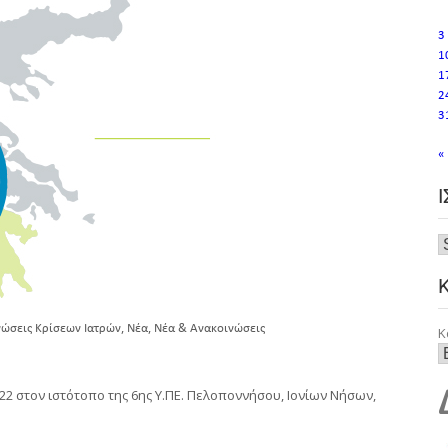
3
1
1
2
3
«
,
,
ώσεις Κρίσεων Ιατρών
Νέα
Νέα & Ανακοινώσεις
Κ
 στον ιστότοπο της 6ης Υ.ΠΕ. Πελοποννήσου, Ιονίων Νήσων,