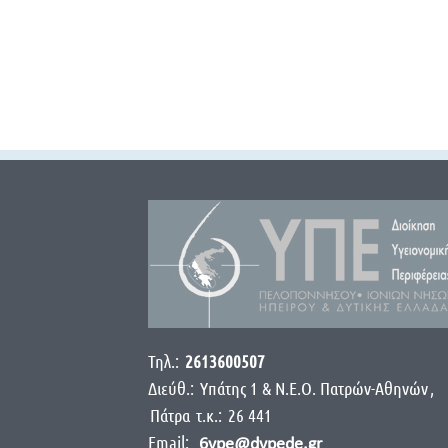
Τηλ.:
2613600507
Διεύθ.:
Yπάτης 1 & Ν.Ε.Ο. Πατρών-Αθηνών
,
Πάτρα
τ.κ.:
26 441
Email:
6ype@dypede.gr