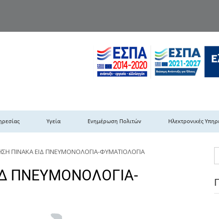
TH DYPEDE
 Υγειονομική Περιφέρεια Πελοποννήσου- Ιονίων Νήσων-Ηπείρου & Δυτι
ηρεσίας
Υγεία
Ενημέρωση Πολιτών
Ηλεκτρονικές Υπηρ
ΣΗ ΠΙΝΑΚΑ ΕΙΔ ΠΝΕΥΜΟΝΟΛΟΓΙΑ-ΦΥΜΑΤΙΟΛΟΓΙΑ
ΙΔ ΠΝΕΥΜΟΝΟΛΟΓΙΑ-