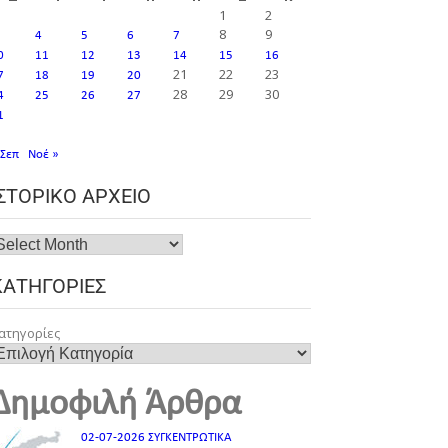
1
2
8
9
4
5
6
7
0
11
12
13
14
15
16
21
22
23
7
18
19
20
28
29
30
4
25
26
27
1
 Σεπ
Νοέ »
ΙΣΤΟΡΙΚΌ ΑΡΧΕΊΟ
ΚΑΤΗΓΟΡΊΕΣ
ατηγορίες
Δημοφιλή Άρθρα
02-07-2026 ΣΥΓΚΕΝΤΡΩΤΙΚΑ