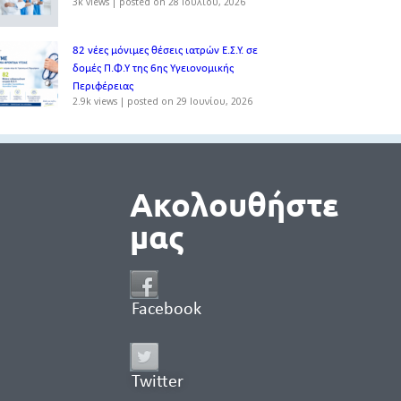
3k views
|
posted on 28 Ιουλίου, 2026
82 νέες μόνιμες θέσεις ιατρών Ε.Σ.Υ. σε
δομές Π.Φ.Υ της 6ης Υγειονομικής
Περιφέρειας
2.9k views
|
posted on 29 Ιουνίου, 2026
Ακολουθήστε
μας
Facebook
Twitter