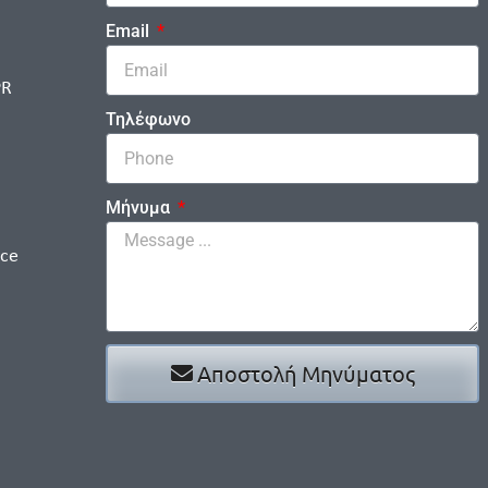
Email
PR
Τηλέφωνο
Μήνυμα
ice
Αποστολή Μηνύματος