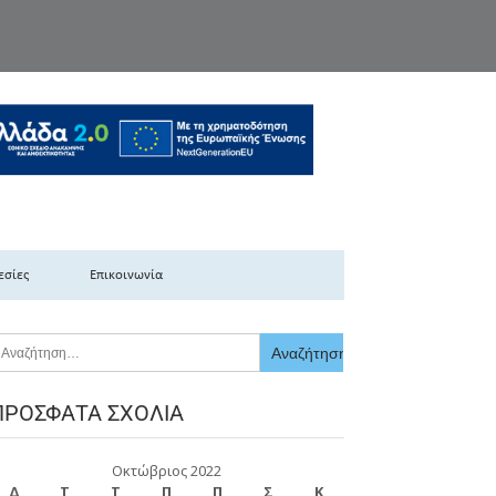
κής Ελλάδας
εσίες
Επικοινωνία
ΠΡΌΣΦΑΤΑ ΣΧΌΛΙΑ
Οκτώβριος 2022
Δ
Τ
Τ
Π
Π
Σ
Κ