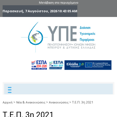
Μετάβαση στο περιεχόμενο
Παρασκευή, 7 Αυγούστου, 2026
10:43:06 AM
6η Υγειονομ
6TH
DYPEDE
Περιφέρε
Πελοποννήσ
Ιονίων Νήσ
Ηπείρου 
Δυτικής
Ελλάδας
>
>
>
Τ.Ε.Π. 3η 2021
Αρχική
Νέα & Ανακοινώσεις
Ανακοινώσεις
Τ.Ε.Π. 3η 2021