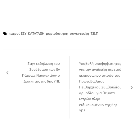
ιατροί ΕΣΥ
ΚΑΤΑΤΑΞΗ
μοριοδότηση
συνέντευξη
Τ.Ε.Π.
Στην εκδήλωση του
Υποβολή υποψηφιότητας
Συνδέσμου των Εν
για την ανάδειξη αιρετού
Πάτραις Ναυπακτίων o
εκπροσώπου ιατρών του
Διοικητής της 6ης ΥΠΕ
Πρωτοβάθμιου
Πειθαρχικού Συμβουλίου
αρμοδίου για θέματα
ιατρών πλην
ειδικευομένων της 6ης
ΥΠΕ