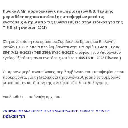
Πίνακα Α Μη παραδεκτών υποψηφιοτήτων & Β. Τελικής
μοριοδότησης και κατάταξης υποψηφίων μετά τις
ενστάσεις & πριν από τις Συνεντεύξεις στην ειδικότητα της
Τ.Ε.Π
(3η έγκριση 2021)
(Στη συνεδρίαση του αρμόδιου Συμβουλίου Κρίσης και Επιλογής
Ιατρών Ε.Σ.Υ., η οποία περιλαμβάνεται στην υπ. αρίθμ.
Γ4α/Γ.Π.οικ.
39417/23-6-2021 (ΦΕΚ 2804/Β’/30-6-2021)
απόφαση του Υπουργείου
Υγείας. Eξετάστηκαν οι ενστάσεις κατά του
46//16-01-2023 Πίνακα.)
Οι προαναφερόμενοι πίνακες, περιλαμβάνουν τους υποψηφίους που
προκρίνονται για τη διαδικασία της συνέντευξης από το συμβούλιο
με σκοπό την κατάρτιση της τελικής κατάταξης αξιολόγησης.
Ακολουθεί η επισύναψη αρχείου
2ο ΠΡΑΚΤΙΚΟ ΑΝΑΡΤΗΣΗΣ ΤΕΛΙΚΗ ΜΟΡΙΟΔΟΤΗΣΗ-ΚΑΤΑΤΑΞΗ ΜΕΤΑ ΤΙΣ
ΕΝΣΤΑΣΕΙΣ ΤΕΠ