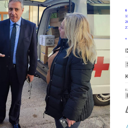
6
1
2
2
«
Κ