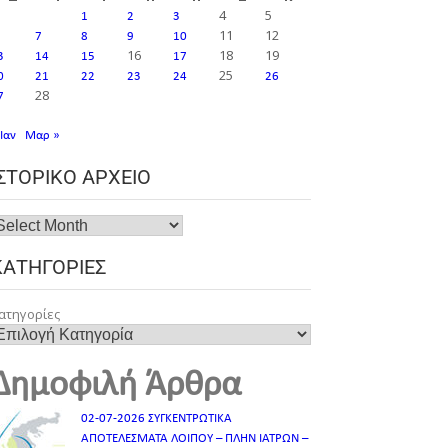
4
5
1
2
3
11
12
7
8
9
10
16
18
19
3
14
15
17
25
0
21
22
23
24
26
28
7
 Ιαν
Μαρ »
ΙΣΤΟΡΙΚΌ ΑΡΧΕΊΟ
ΚΑΤΗΓΟΡΊΕΣ
ατηγορίες
Δημοφιλή Άρθρα
02-07-2026 ΣΥΓΚΕΝΤΡΩΤΙΚΑ
ΑΠΟΤΕΛΕΣΜΑΤΑ ΛΟΙΠΟΥ – ΠΛΗΝ ΙΑΤΡΩΝ –