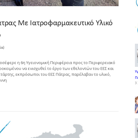
άτρας Με Ιατροφαρμακευτικό Υλικό
ο
ία)
σέφερε η 6η Υγειονομική Περιφέρεια προς το Περιφερειακό
κειμένου να ενισχυθεί το έργο των εθελοντών του ΕΕΣ και
Υ
ετάρτης, εκπρόσωποι του ΕΕΣ Πάτρας, παρέλαβαν το υλικό,
Π
άννη
3.