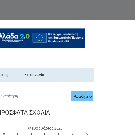
κής Ελλάδας
εσίες
Επικοινωνία
ΠΡΌΣΦΑΤΑ ΣΧΌΛΙΑ
Φεβρουάριος 2023
Δ
Τ
Τ
Π
Π
Σ
Κ