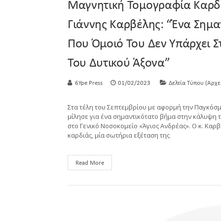
Μαγνητική Τομογραφία Καρδι
Γιάννης Καρβέλης: “Ένα Σημα
Που Όμοιό Του Δεν Υπάρχει Σ
Του Δυτικού Άξονα”
6Ype Press
01/02/2023
Δελτία Τύπου (Αρχε
Στα τέλη του Σεπτεμβρίου με αφορμή την Παγκόσμι
μίλησε για ένα σημαντικότατο βήμα στην κάλυψη 
στο Γενικό Νοσοκομείο «Άγιος Ανδρέας». Ο κ. Καρ
καρδιάς, μία σωτήρια εξέταση της
Read More