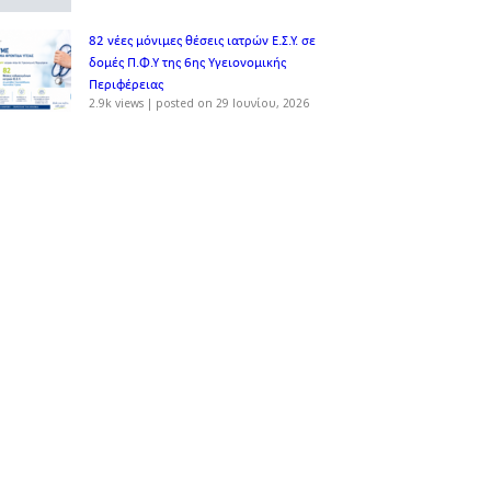
82 νέες μόνιμες θέσεις ιατρών Ε.Σ.Υ. σε
δομές Π.Φ.Υ της 6ης Υγειονομικής
Περιφέρειας
2.9k views
|
posted on 29 Ιουνίου, 2026