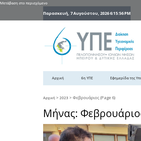
Μετάβαση στο περιεχόμενο
Παρασκευή, 7 Αυγούστου, 2026
6:15:57 PM
6
6η
Αρχική
6η ΥΠΕ
Εφημερίδα της Υπ
>
>
Φεβρουάριος
(Page 6)
Αρχική
2023
Μήνας:
Φεβρουάριο