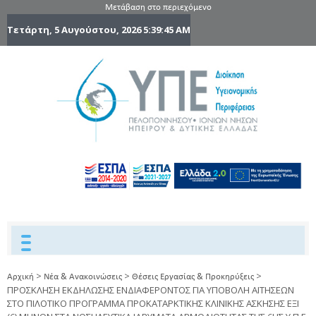
Μετάβαση στο περιεχόμενο
Τετάρτη, 5 Αυγούστου, 2026
5:39:46 AM
6η Υγειονομ
6TH
DYPEDE
Περιφέρε
Πελοποννήσ
Ιονίων Νήσ
Ηπείρου 
Δυτικής
Ελλάδας
>
>
>
Αρχική
Νέα & Ανακοινώσεις
Θέσεις Εργασίας & Προκηρύξεις
ΠΡΟΣΚΛΗΣΗ ΕΚΔΗΛΩΣΗΣ ΕΝΔΙΑΦΕΡΟΝΤΟΣ ΓΙΑ ΥΠΟΒΟΛΗ ΑΙΤΗΣΕΩΝ
ΣΤΟ ΠΙΛΟΤΙΚΟ ΠΡΟΓΡΑΜΜΑ ΠΡΟΚΑΤΑΡΚΤΙΚΗΣ ΚΛΙΝΙΚΗΣ ΑΣΚΗΣΗΣ ΕΞΙ