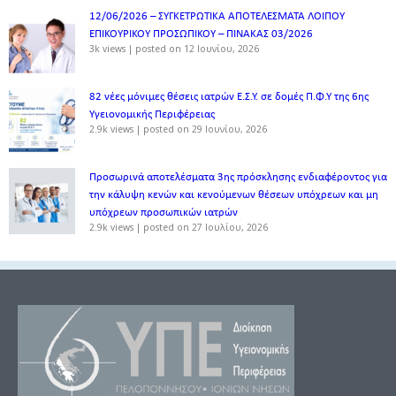
12/06/2026 – ΣΥΓΚΕΤΡΩΤΙΚΑ ΑΠΟΤΕΛΕΣΜΑΤΑ ΛΟΙΠΟΥ
ΕΠΙΚΟΥΡΙΚΟΥ ΠΡΟΣΩΠΙΚΟΥ – ΠΙΝΑΚΑΣ 03/2026
3k views
|
posted on 12 Ιουνίου, 2026
82 νέες μόνιμες θέσεις ιατρών Ε.Σ.Υ. σε δομές Π.Φ.Υ της 6ης
Υγειονομικής Περιφέρειας
2.9k views
|
posted on 29 Ιουνίου, 2026
Προσωρινά αποτελέσματα 3ης πρόσκλησης ενδιαφέροντος για
την κάλυψη κενών και κενούμενων θέσεων υπόχρεων και μη
υπόχρεων προσωπικών ιατρών
2.9k views
|
posted on 27 Ιουλίου, 2026