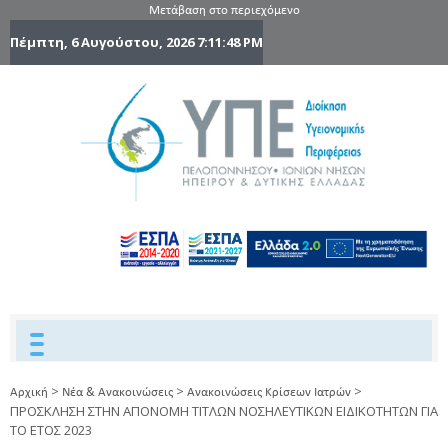
Μετάβαση στο περιεχόμενο
Πέμπτη, 6 Αυγούστου, 2026
7:11:49 PM
6η Υγειονομ
6TH
DYPEDE
Περιφέρε
Πελοποννήσ
Ιονίων Νήσ
Ηπείρου 
Δυτικής
Ελλάδας
>
>
>
Αρχική
Νέα & Ανακοινώσεις
Ανακοινώσεις Κρίσεων Ιατρών
ΠΡΟΣΚΛΗΣΗ ΣΤΗΝ ΑΠΟΝΟΜΗ ΤΙΤΛΩΝ ΝΟΣΗΛΕΥΤΙΚΩΝ ΕΙΔΙΚΟΤΗΤΩΝ ΓΙΑ
ΤΟ ΕΤΟΣ 2023