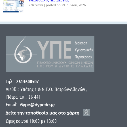
Υγειονομικής Περιφέρειας
2.9k views
|
posted on 29 Ιουνίου, 2026
Τηλ.:
2613600507
Διεύθ.:
Yπάτης 1 & Ν.Ε.Ο. Πατρών-Αθηνών
,
Πάτρα
τ.κ.:
26 441
Email:
6ype@dypede.gr
Δείτε την τοποθεσία μας στο χάρτη
Ωρες κοινού 10:00 με 13:00