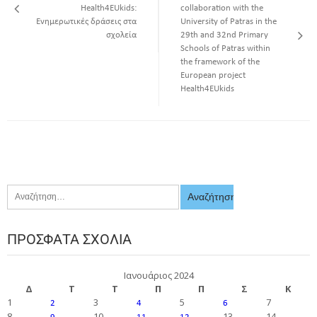
Health4EUkids:
collaboration with the
Ενημερωτικές δράσεις στα
University of Patras in the
σχολεία
29th and 32nd Primary
Schools of Patras within
the framework of the
European project
Health4EUkids
ΠΡΌΣΦΑΤΑ ΣΧΌΛΙΑ
Ιανουάριος 2024
Δ
Τ
Τ
Π
Π
Σ
Κ
1
3
5
7
2
4
6
8
10
13
14