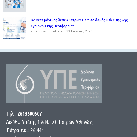
82 νέες μόνιμες θέσεις ιατρών Ε.Σ.Υ. σε δομές Π.Φ.Υ της 6ης
Υγειονομικής Περιφέρειας
2.9k views
|
posted on 29 Ιουνίου, 2026
Τηλ.:
2613600507
Διεύθ.:
Yπάτης 1 & Ν.Ε.Ο. Πατρών-Αθηνών
,
Πάτρα
τ.κ.:
26 441