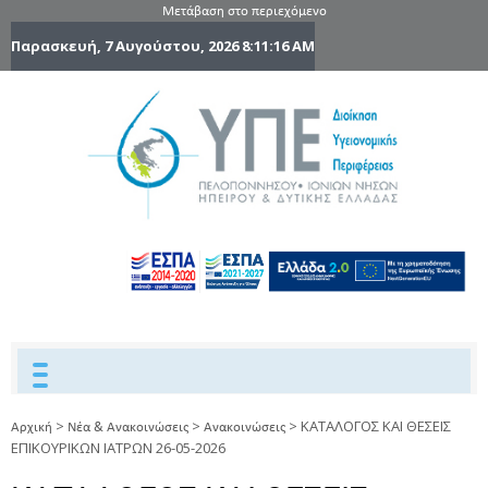
Μετάβαση στο περιεχόμενο
Παρασκευή, 7 Αυγούστου, 2026
8:11:16 AM
6η Υγειονομ
6TH
DYPEDE
Περιφέρε
Πελοποννήσ
Ιονίων Νήσ
Ηπείρου 
Δυτικής
Ελλάδας
>
>
>
ΚΑΤΑΛΟΓΟΣ ΚΑΙ ΘΕΣΕΙΣ
Αρχική
Νέα & Ανακοινώσεις
Ανακοινώσεις
ΕΠΙΚΟΥΡΙΚΩΝ ΙΑΤΡΩΝ 26-05-2026