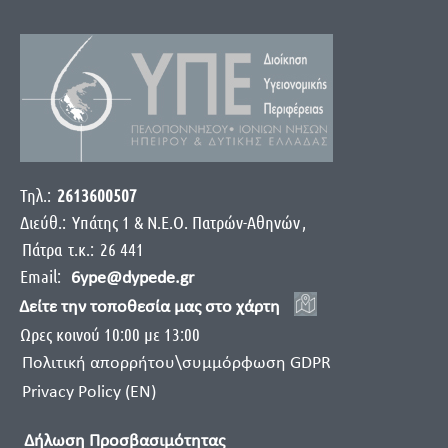
Τηλ.:
2613600507
Διεύθ.:
Yπάτης 1 & Ν.Ε.Ο. Πατρών-Αθηνών
,
Πάτρα
τ.κ.:
26 441
Email:
6ype@dypede.gr
Δείτε την τοποθεσία μας στο χάρτη
Ωρες κοινού 10:00 με 13:00
Πολιτική απορρήτου\συμμόρφωση GDPR
Privacy Policy (EN)
Δήλωση Προσβασιμότητας