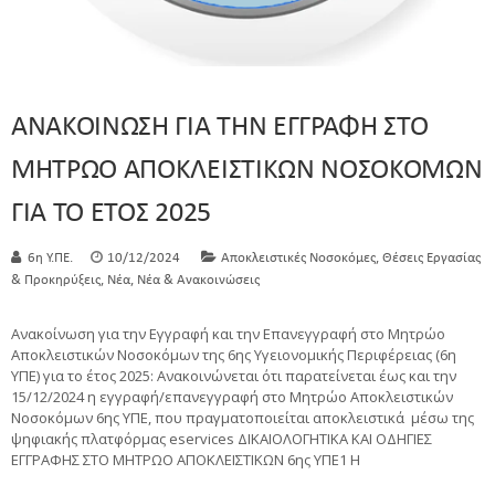
ΑΝΑΚΟΙΝΩΣΗ ΓΙΑ ΤΗΝ ΕΓΓΡΑΦΗ ΣΤΟ
ΜΗΤΡΩΟ ΑΠΟΚΛΕΙΣΤΙΚΩΝ ΝΟΣΟΚΟΜΩΝ
ΓΙΑ ΤΟ ΕΤΟΣ 2025
,
6η Υ.ΠΕ.
10/12/2024
Αποκλειστικές Νοσοκόμες
Θέσεις Εργασίας
,
,
& Προκηρύξεις
Νέα
Νέα & Ανακοινώσεις
Ανακοίνωση για την Εγγραφή και την Επανεγγραφή στο Μητρώο
Αποκλειστικών Νοσοκόμων της 6ης Υγειονομικής Περιφέρειας (6η
ΥΠΕ) για το έτος 2025: Ανακοινώνεται ότι παρατείνεται έως και την
15/12/2024 η εγγραφή/επανεγγραφή στο Μητρώο Αποκλειστικών
Νοσοκόμων 6ης ΥΠΕ, που πραγματοποιείται αποκλειστικά μέσω της
ψηφιακής πλατφόρμας eservices ΔΙΚΑΙΟΛΟΓΗΤΙΚΑ ΚΑΙ ΟΔΗΓΙΕΣ
ΕΓΓΡΑΦΗΣ ΣΤΟ ΜΗΤΡΩΟ ΑΠΟΚΛΕΙΣΤΙΚΩΝ 6ης ΥΠΕ1 Η