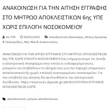
ΑΝΑΚΟΙΝΩΣΗ ΓΙΑ ΤΗΝ ΑΙΤΗΣΗ ΕΓΓΡΑΦΗΣ
ΣΤΟ ΜΗΤΡΩΟ ΑΠΟΚΛΕΙΣΤΙΚΩΝ 6ης ΥΠΕ
ΧΩΡΙΣ ΕΠΙΛΟΓΗ ΝΟΣΟΚΟΜΕΙΟΥ
,
6η Υ.ΠΕ.
06/02/2025
Αποκλειστικές Νοσοκόμες
Θέσεις Εργασίας
,
,
& Προκηρύξεις
Νέα
Νέα & Ανακοινώσεις
ΑΝΑΚΟΙΝΩΣΗ ΓΙΑ ΤΗΝ ΑΙΤΗΣΗ ΕΓΓΡΑΦΗΣ ΣΤΟ ΜΗΤΡΩΟ ΑΠΟΚΛΕΙΣΤΙΚΩΝ
6ης ΥΠΕ ΧΩΡΙΣ ΕΠΙΛΟΓΗ ΝΟΣΟΚΟΜΕΙΟΥ:Σας ενημερώνουμε ότι άνοιξε
η ηλεκτρονική πλατφόρμα στην οποία οι ενδιαφερόμενοι/ες
μπορούν να υποβάλλουν το αίτημά τους για την παροχή υπηρεσιών
αποκλειστικού/ής χωρίς επιλογή συγκεκριμένου νοσοκομείου. Για
την υποβολή της αίτησης θα ακολουθήσετε την ηλεκτρονική
διεύθυνση: https://eservices.dypede.gr/ΔΙΚΑΙΟΛΟΓΗΤΙΚΑ ΕΓΓΡΑΦΗΣ
ΑΠΟΚΛΕΙΣΤΙΚΩΝ ΧΩΡΙΣ
αποκλειστικές
μητρώο αποκλειστικών