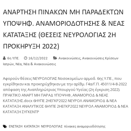
ΑΝΑΡΤΗΣΗ ΠΙΝΑΚΩΝ ΜΗ ΠΑΡΑΔΕΚΤΩΝ
ΥΠΟΨΗΦ. ΑΝΑΜΟΡΙΟΔΟΤΗΣΗΣ & ΝΕΑΣ
ΚΑΤΑΤΑΞΗΣ (ΘΕΣΕΙΣ ΝΕΥΡΟΛΟΓΙΑΣ 2Η
ΠΡΟΚΗΡΥΞΗ 2022)
,
6η Υ.ΠΕ.
16/12/2022
Ανακοινώσεις
Ανακοινώσεις Κρίσεων
,
,
Ιατρών
Νέα
Νέα & Ανακοινώσεις
Αφορούν θέσεις ΝΕΥΡΟΛΟΓΙΑΣ Νοσοκομείων αρμοδ. 6ης Υ.ΠΕ., που
εγκρίθηκαν και προκηρύχθηκαν με την αρίθμ. Γ4α/Γ.Π. 45011/4-8-2022
απόφαση της Αναπληρώτριας Υπουργού Υγείας (2η έγκριση 2022).
ΠΡΑΚΤΙΚΟ ΑΝΑΡΤ ΜΗ ΠΑΡΑΔ ΥΠΟΨΗΦ, ΑΝΑΜΟΡΙΟΔ & ΝΕΑΣ
ΚΑΤΑΤΑΞΗΣ.docx 6ΗΥΠΕ 2ΗΕΓΚΡ2022 ΝΕΥΡΟΛ ΑΝΑΜΟΡΙΟΔ & ΝΕΑ
ΚΑΤΑΤΑΞΗ ΑΝΑΛΥΤΙΚΟΣ 6ΗΥΠΕ 2ΗΕΓΚΡ2022 ΝΕΥΡΟΛ ΑΝΑΜΟΡΙΟΔ & ΝΕΑ
ΚΑΤΑΤΑΞΗ ΣΥΓΚΕΝΤΡ
ΕΝΣΤΑΣΗ
ΚΑΤΑΤΑΞΗ
ΝΕΥΡΟΛΟΓΙΑΣ
πίνακες αναμοριοδότησης