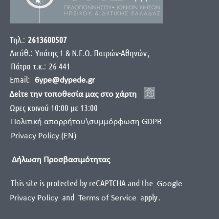
Τηλ.:
2613600507
Διεύθ.:
Yπάτης 1 & Ν.Ε.Ο. Πατρών-Αθηνών
,
Πάτρα
τ.κ.:
26 441
Email:
6ype@dypede.gr
Δείτε την τοποθεσία μας στο χάρτη
Ωρες κοινού 10:00 με 13:00
Πολιτική απορρήτου\συμμόρφωση GDPR
Privacy Policy (EN)
Δήλωση Προσβασιμότητας
This site is protected by reCAPTCHA and the
Google
and
apply
.
Privacy Policy
Terms of Service