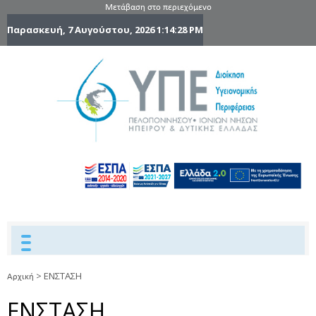
Μετάβαση στο περιεχόμενο
Παρασκευή, 7 Αυγούστου, 2026
1:14:29 PM
6η Υγειονομ
6TH
DYPEDE
Περιφέρε
Πελοποννήσ
Ιονίων Νήσ
Ηπείρου 
Δυτικής
Ελλάδας
>
ΕΝΣΤΑΣΗ
Αρχική
ΕΝΣΤΑΣΗ