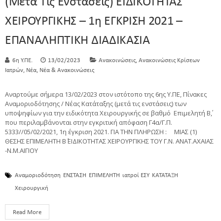
(μετά Τις Ενστάσεις) ΕΙΔΙΚΟΤΗΤΑΣ
ΧΕΙΡΟΥΡΓΙΚΗΣ – 1η ΕΓΚΡΙΣΗ 2021 –
ΕΠΑΝΑΛΗΠΤΙΚΗ ΔΙΑΔΙΚΑΣΙΑ
,
6η Υ.ΠΕ.
13/02/2023
Ανακοινώσεις
Ανακοινώσεις Κρίσεων
,
,
Ιατρών
Νέα
Νέα & Ανακοινώσεις
Αναρτούμε σήμερα 13/02/2023 στον ιστότοπο της 6ης Υ.ΠΕ, Πίνακες
Αναμοριοδότησης / Νέας Κατάταξης (μετά τις ενστάσεις) των
υποψηφίων για την ειδικότητα Χειρουργικής σε βαθμό Επιμελητή Β΄,
που περιλαμβάνονται στην εγκριτική απόφαση Γ4α/Γ.Π.
5333//05/02/2021, 1η έγκριση 2021. ΓΙΑ ΤΗΝ ΠΛΗΡΩΣΗ : ΜΙΑΣ (1)
ΘΕΣΗΣ ΕΠΙΜΕΛΗΤΗ Β΄ ΕΙΔΙΚΟΤΗΤΑΣ ΧΕΙΡΟΥΡΓΙΚΗΣ ΤΟΥ Γ.Ν. ΑΝΑΤ.ΑΧΑΙΑΣ
-Ν.Μ.ΑΙΓΙΟΥ
Αναμοριοδότηση
ΕΝΣΤΑΣΗ
ΕΠΙΜΕΛΗΤΗ
ιατροί ΕΣΥ
ΚΑΤΑΤΑΞΗ
Χειρουργική
Read More