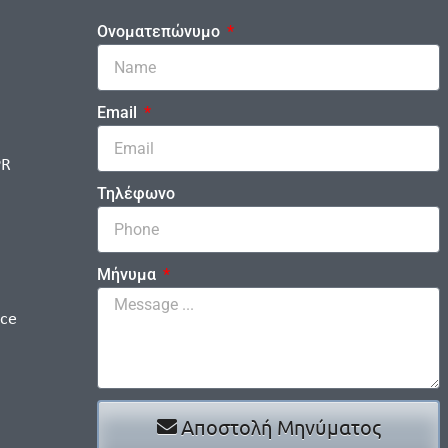
Ονοματεπώνυμο
Email
PR
Τηλέφωνο
Μήνυμα
ice
Αποστολή Μηνύματος