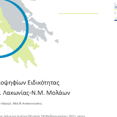
ποψηφίων Ειδικότητας
Ν. Λακωνίας-Ν.Μ. Μολάων
,
ν Ιατρών
Νέα & Ανακοινώσεις
με σήμερα ημέρα Πέμπτη 18 Φεβρουαρίου 2021, στον