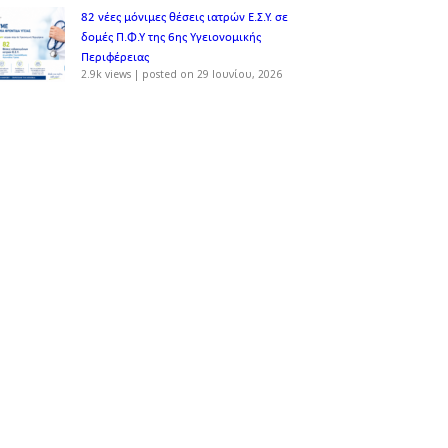
82 νέες μόνιμες θέσεις ιατρών Ε.Σ.Υ. σε
δομές Π.Φ.Υ της 6ης Υγειονομικής
Περιφέρειας
2.9k views
|
posted on 29 Ιουνίου, 2026