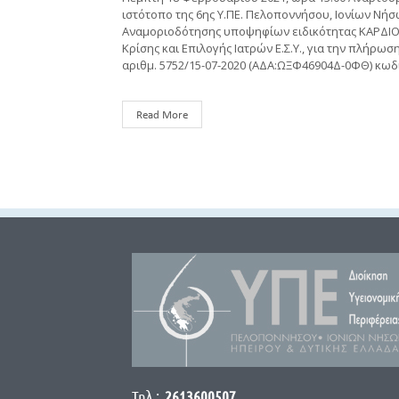
ιστότοπο της 6ης Υ.ΠΕ. Πελοποννήσου, Ιονίων Νήσ
Αναμοριοδότησης υποψηφίων ειδικότητας ΚΑΡΔΙΟΛ
Κρίσης και Επιλογής Ιατρών Ε.Σ.Υ., για την πλήρω
αριθμ. 5752/15-07-2020 (ΑΔΑ:ΩΞΦ46904Δ-0ΦΘ) κωδι
Read More
Τηλ.:
2613600507