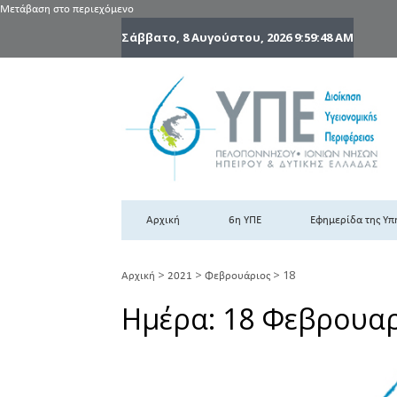
Μετάβαση στο περιεχόμενο
Σάββατο, 8 Αυγούστου, 2026
9:59:48 AM
6
6η
Αρχική
6η ΥΠΕ
Εφημερίδα της Υπ
>
>
>
18
Αρχική
2021
Φεβρουάριος
Ημέρα:
18 Φεβρουαρ