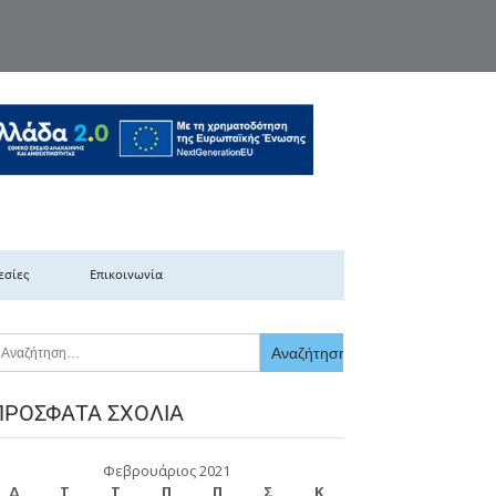
κής Ελλάδας
εσίες
Επικοινωνία
ΠΡΌΣΦΑΤΑ ΣΧΌΛΙΑ
Φεβρουάριος 2021
Δ
Τ
Τ
Π
Π
Σ
Κ