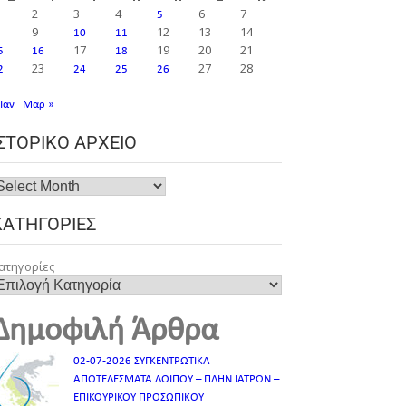
2
3
4
6
7
5
9
12
13
14
10
11
17
19
20
21
5
16
18
23
27
28
2
24
25
26
 Ιαν
Μαρ »
ΙΣΤΟΡΙΚΌ ΑΡΧΕΊΟ
ΚΑΤΗΓΟΡΊΕΣ
ατηγορίες
Δημοφιλή Άρθρα
02-07-2026 ΣΥΓΚΕΝΤΡΩΤΙΚΑ
ΑΠΟΤΕΛΕΣΜΑΤΑ ΛΟΙΠΟΥ – ΠΛΗΝ ΙΑΤΡΩΝ –
ΕΠΙΚΟΥΡΙΚΟΥ ΠΡΟΣΩΠΙΚOY