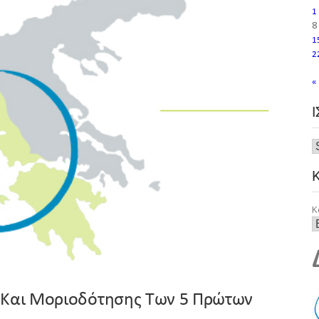
1
8
1
2
«
Κ
 Και Μοριοδότησης Των 5 Πρώτων