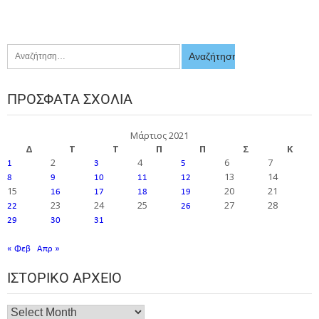
ΠΡΌΣΦΑΤΑ ΣΧΌΛΙΑ
Μάρτιος 2021
Δ
Τ
Τ
Π
Π
Σ
Κ
2
4
6
7
1
3
5
13
14
8
9
10
11
12
15
20
21
16
17
18
19
23
24
25
27
28
22
26
29
30
31
« Φεβ
Απρ »
ΙΣΤΟΡΙΚΌ ΑΡΧΕΊΟ