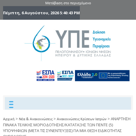
Μετάβαση στο περιεχόμενο
Πέμπτη, 6 Αυγούστου, 2026
5:40:44 PM
6η Υγειονομ
6TH
DYPEDE
Περιφέρε
Πελοποννήσ
Ιονίων Νήσ
Ηπείρου 
Δυτικής
Ελλάδας
>
>
>
ANAΡΤΗΣΗ
Αρχική
Νέα & Ανακοινώσεις
Ανακοινώσεις Κρίσεων Ιατρών
ΠΙΝΑΚΑ ΤΕΛΙΚΗΣ ΜΟΡΙΟΔΟΤΗΣΗΣ/ΚΑΤΑΤΑΞΗΣ ΤΩΝ ΠΕΝΤΕ (5)
ΥΠΟΨΗΦΙΩΝ (ΜΕΤΑ ΤΙΣ ΣΥΝΕΝΤΕΥΞΕΙΣ) ΓΙΑ ΜΙΑ ΘΕΣΗ ΕΙΔΙΚΟΤΗΤΑΣ