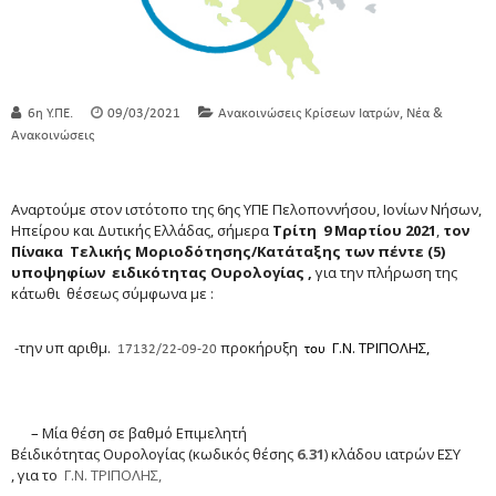
,
6η Υ.ΠΕ.
09/03/2021
Ανακοινώσεις Κρίσεων Ιατρών
Νέα &
Ανακοινώσεις
Αναρτούμε στον ιστότοπο της 6ης ΥΠΕ Πελοποννήσου, Ιονίων Νήσων,
Ηπείρου και Δυτικής Ελλάδας, σήμερα
Τρίτη
9 Μαρτίου 2021
,
τον
Πίνακα Τελικής Μοριοδότησης/Κατάταξης των πέντε (5)
υποψηφίων ειδικότητας Ουρολογίας ,
για την πλήρωση της
κάτωθι θέσεως σύμφωνα με :
-την υπ αριθμ.
προκήρυξη
Γ.Ν. ΤΡΙΠΟΛΗΣ,
17132/22-09-20
του
–
Μία θέση σε βαθμό Επιμελητή
Β΄ειδικότητας Ουρολογίας (κωδικός θέσης
6.31
) κλάδου ιατρών ΕΣΥ
, για το
Γ.Ν. ΤΡΙΠΟΛΗΣ,