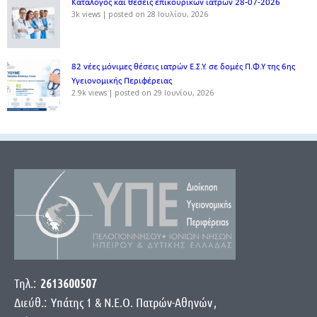
Κατάλογος και θέσεις επικουρικών ιατρών 28-07-2026
3k views
|
posted on 28 Ιουλίου, 2026
82 νέες μόνιμες θέσεις ιατρών Ε.Σ.Υ. σε δομές Π.Φ.Υ της 6ης
Υγειονομικής Περιφέρειας
2.9k views
|
posted on 29 Ιουνίου, 2026
Τηλ.:
2613600507
Διεύθ.:
Yπάτης 1 & Ν.Ε.Ο. Πατρών-Αθηνών
,