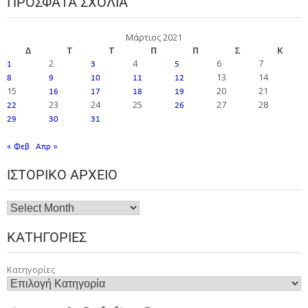
ΠΡΌΣΦΑΤΑ ΣΧΌΛΙΑ
Μάρτιος 2021
Δ
Τ
Τ
Π
Π
Σ
Κ
2
4
6
7
1
3
5
13
14
8
9
10
11
12
15
20
21
16
17
18
19
23
24
25
27
28
22
26
29
30
31
« Φεβ
Απρ »
ΙΣΤΟΡΙΚΌ ΑΡΧΕΊΟ
ΚΑΤΗΓΟΡΊΕΣ
Κατηγορίες