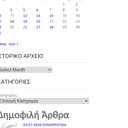
1
2
4
7
8
9
5
6
11
15
16
0
12
13
14
21
22
23
7
18
19
20
25
26
29
30
4
27
28
1
 Απρ
Ιούν »
ΙΣΤΟΡΙΚΌ ΑΡΧΕΊΟ
ΚΑΤΗΓΟΡΊΕΣ
ατηγορίες
Δημοφιλή Άρθρα
02-07-2026 ΣΥΓΚΕΝΤΡΩΤΙΚΑ