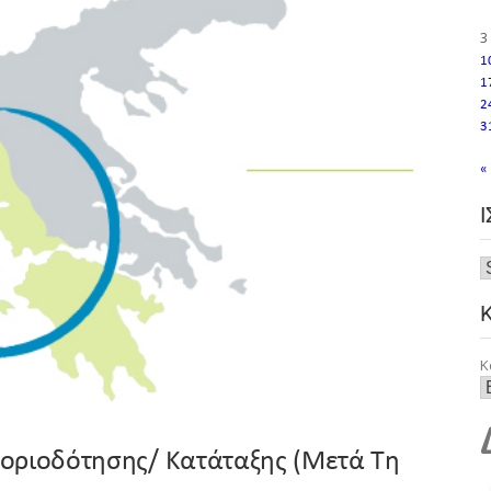
3
1
1
2
3
«
Κ
οριοδότησης/ Κατάταξης (μετά Τη