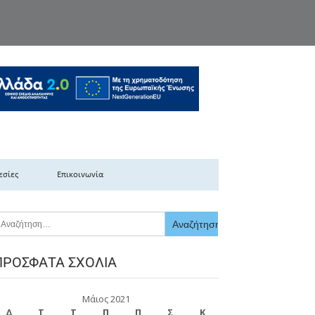
κής Ελλάδας
εσίες
Επικοινωνία
ΠΡΌΣΦΑΤΑ ΣΧΌΛΙΑ
Μάιος 2021
Δ
Τ
Τ
Π
Π
Σ
Κ