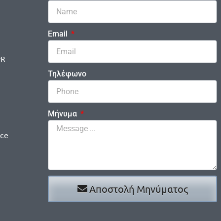
Email
PR
Τηλέφωνο
Μήνυμα
ice
Αποστολή Μηνύματος