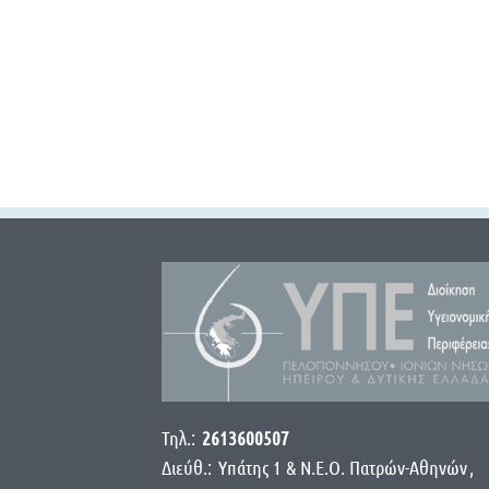
Τηλ.:
2613600507
Διεύθ.:
Yπάτης 1 & Ν.Ε.Ο. Πατρών-Αθηνών
,