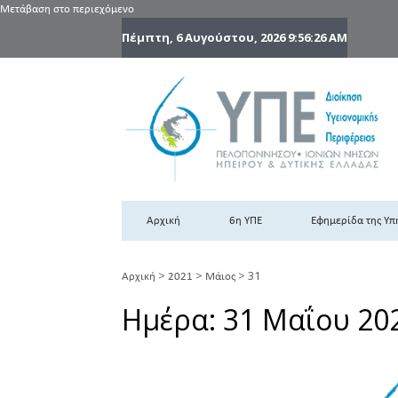
Μετάβαση στο περιεχόμενο
Πέμπτη, 6 Αυγούστου, 2026
9:56:26 AM
6
6η
Αρχική
6η ΥΠΕ
Εφημερίδα της Υπ
>
>
>
31
Αρχική
2021
Μάιος
Ημέρα:
31 Μαΐου 20