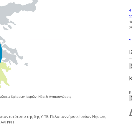
4
1
1
2
«
Κ
,
νώσεις Κρίσεων Ιατρών
Νέα & Ανακοινώσεις
τον ιστότοπο της 6ης Υ.ΠΕ. Πελοποννήσου, Ιονίων Νήσων,
ΑΝΑΛΗΨΗ