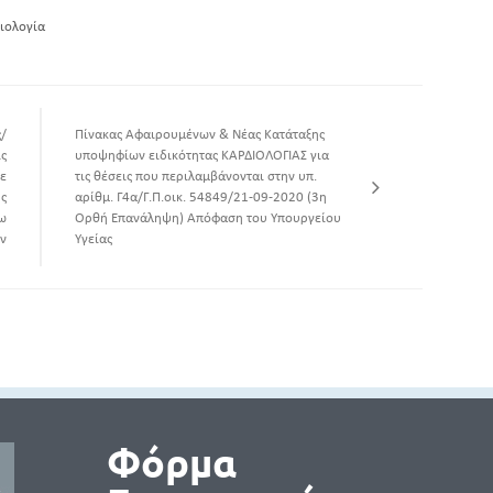
ιολογία
/
Πίνακας Αφαιρουμένων & Νέας Κατάταξης
ς
υποψηφίων ειδικότητας ΚΑΡΔΙΟΛΟΓΙΑΣ για
ε
τις θέσεις που περιλαμβάνονται στην υπ.
υς
αρίθμ. Γ4α/Γ.Π.οικ. 54849/21-09-2020 (3η
ω
Ορθή Επανάληψη) Απόφαση του Υπουργείου
ν
Υγείας
Φόρμα