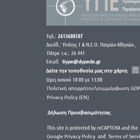
Τηλ.:
2613600507
Διεύθ.:
Yπάτης 1 & Ν.Ε.Ο. Πατρών-Αθηνών
,
Πάτρα
τ.κ.:
26 441
Email:
6ype@dypede.gr
Δείτε την τοποθεσία μας στο χάρτη
Ωρες κοινού 10:00 με 13:00
Πολιτική απορρήτου\συμμόρφωση GD
Privacy Policy (EN)
Δήλωση Προσβασιμότητας
This site is protected by reCAPTCHA and the
and
Google Privacy Policy
Terms of Serv