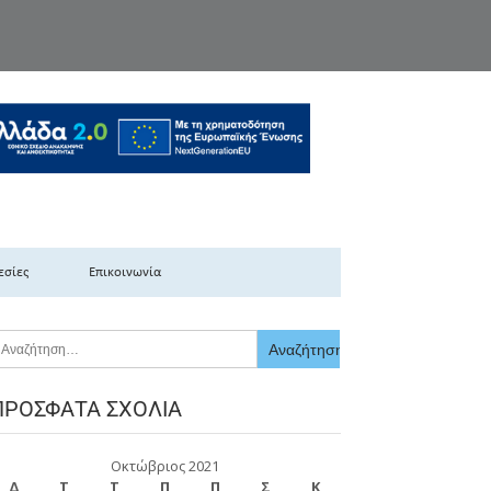
κής Ελλάδας
εσίες
Επικοινωνία
ΠΡΌΣΦΑΤΑ ΣΧΌΛΙΑ
Οκτώβριος 2021
Δ
Τ
Τ
Π
Π
Σ
Κ