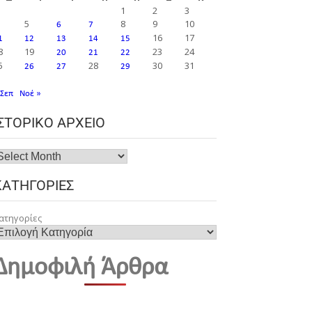
1
2
3
5
8
9
10
6
7
16
17
1
12
13
14
15
8
19
23
24
20
21
22
5
28
30
31
26
27
29
 Σεπ
Νοέ »
ΙΣΤΟΡΙΚΌ ΑΡΧΕΊΟ
ΚΑΤΗΓΟΡΊΕΣ
ατηγορίες
Δημοφιλή Άρθρα