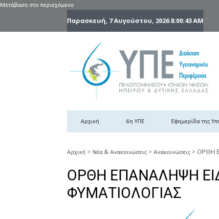
Μετάβαση στο περιεχόμενο
Παρασκευή, 7 Αυγούστου, 2026
8:00:44 AM
6
6η
Αρχική
6η ΥΠΕ
Εφημερίδα της Υπ
>
>
>
ΟΡΘΗ 
Αρχική
Νέα & Ανακοινώσεις
Ανακοινώσεις
ΟΡΘΗ ΕΠΑΝΑΛΗΨΗ ΕΙ
ΦΥΜΑΤΙΟΛΟΓΙΑΣ