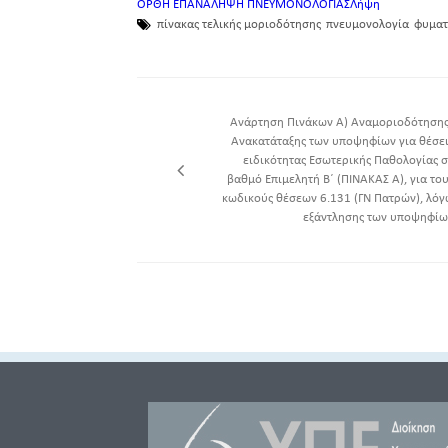
ΟΡΘΗ ΕΠΑΝΑΛΗΨΗ ΠΝΕΥΜΟΝΟΛΟΓΙΑΣ
Λήψη
πίνακας τελικής μοριοδότησης
πνευμονολογία
φυματ
Ανάρτηση Πινάκων Α) Αναμοριοδότησης
Ανακατάταξης των υποψηφίων για θέσει
ειδικότητας Εσωτερικής Παθολογίας σ
βαθμό Επιμελητή Β΄ (ΠΙΝΑΚΑΣ Α), για το
κωδικούς θέσεων 6.131 (ΓΝ Πατρών), λόγ
εξάντλησης των υποψηφίω