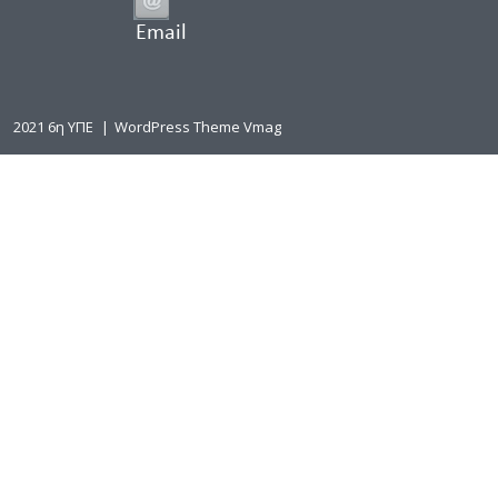
Email
2021 6η ΥΠΕ
|
WordPress Theme Vmag