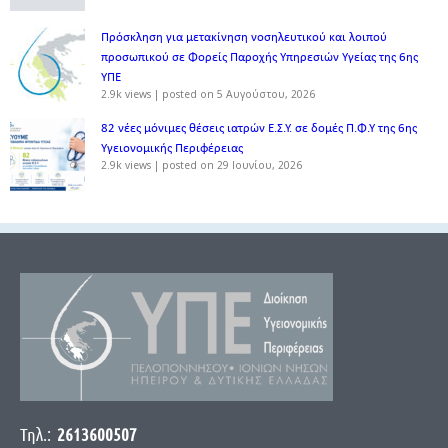
Πρόσκληση για μετακίνηση νοσηλευτικού και λοιπού
προσωπικού σε Φορείς Παροχής Υπηρεσιών Υγείας της 6ης
ΥΠΕ
2.9k views
|
posted on 5 Αυγούστου, 2026
82 νέες μόνιμες θέσεις ιατρών Ε.Σ.Υ. σε δομές Π.Φ.Υ της 6ης
Υγειονομικής Περιφέρειας
2.9k views
|
posted on 29 Ιουνίου, 2026
Τηλ.:
2613600507