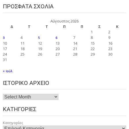
ΠΡΌΣΦΑΤΑ ΣΧΌΛΙΑ
Αύγουστος 2026
Δ
Τ
Τ
Π
Π
Σ
Κ
1
2
4
7
8
9
3
5
6
10
11
12
13
14
15
16
17
18
19
20
21
22
23
24
25
26
27
28
29
30
31
« Ιούλ
ΙΣΤΟΡΙΚΌ ΑΡΧΕΊΟ
ΚΑΤΗΓΟΡΊΕΣ
Κατηγορίες