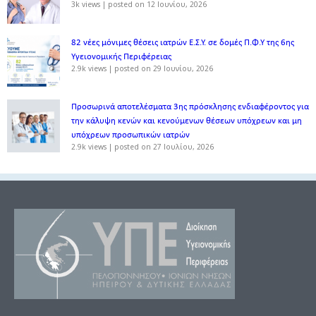
3k views
|
posted on 12 Ιουνίου, 2026
82 νέες μόνιμες θέσεις ιατρών Ε.Σ.Υ. σε δομές Π.Φ.Υ της 6ης
Υγειονομικής Περιφέρειας
2.9k views
|
posted on 29 Ιουνίου, 2026
Προσωρινά αποτελέσματα 3ης πρόσκλησης ενδιαφέροντος για
την κάλυψη κενών και κενούμενων θέσεων υπόχρεων και μη
υπόχρεων προσωπικών ιατρών
2.9k views
|
posted on 27 Ιουλίου, 2026