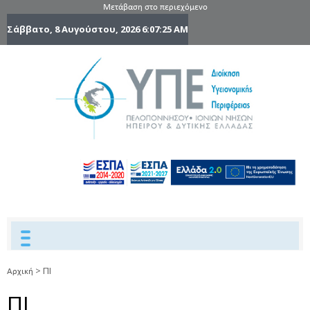
Μετάβαση στο περιεχόμενο
Σάββατο, 8 Αυγούστου, 2026
6:07:25 AM
6η Υγειονομ
6TH
DYPEDE
Περιφέρε
Πελοποννήσ
Ιονίων Νήσ
Ηπείρου 
Δυτικής
Ελλάδας
>
ΠΙ
Αρχική
ΠΙ