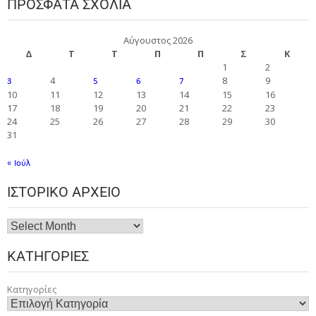
ΠΡΌΣΦΑΤΑ ΣΧΌΛΙΑ
Αύγουστος 2026
Δ
Τ
Τ
Π
Π
Σ
Κ
1
2
4
8
9
3
5
6
7
10
11
12
13
14
15
16
17
18
19
20
21
22
23
24
25
26
27
28
29
30
31
« Ιούλ
ΙΣΤΟΡΙΚΌ ΑΡΧΕΊΟ
ΚΑΤΗΓΟΡΊΕΣ
Κατηγορίες