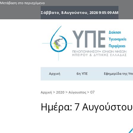
Μετάβαση στο περιεχόμενο
Σάββατο, 8 Αυγούστου, 2026
9:05:09 AM
6
6η
Αρχική
6η ΥΠΕ
Εφημερίδα της Υπ
>
>
>
07
Αρχική
2020
Αύγουστος
Ημέρα:
7 Αυγούστου