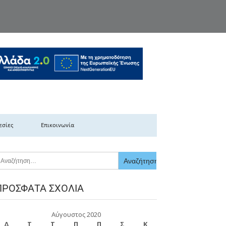
κής Ελλάδας
εσίες
Επικοινωνία
ΠΡΌΣΦΑΤΑ ΣΧΌΛΙΑ
Αύγουστος 2020
Δ
Τ
Τ
Π
Π
Σ
Κ