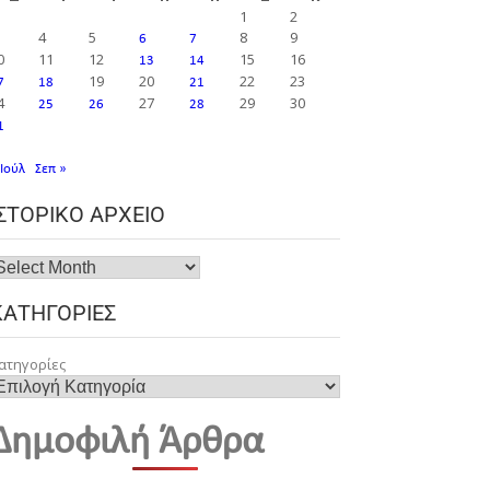
1
2
4
5
8
9
6
7
0
11
12
15
16
13
14
19
20
22
23
7
18
21
4
27
29
30
25
26
28
1
 Ιούλ
Σεπ »
ΙΣΤΟΡΙΚΌ ΑΡΧΕΊΟ
ΚΑΤΗΓΟΡΊΕΣ
ατηγορίες
Δημοφιλή Άρθρα