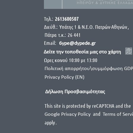
Τηλ.:
2613600507
Διεύθ.:
Yπάτης 1 & Ν.Ε.Ο. Πατρών-Αθηνών
,
Πάτρα
τ.κ.:
26 441
Email:
6ype@dypede.gr
Δείτε την τοποθεσία μας στο χάρτη
Ωρες κοινού 10:00 με 13:00
Πολιτική απορρήτου\συμμόρφωση GD
Privacy Policy (EN)
Δήλωση Προσβασιμότητας
This site is protected by reCAPTCHA and the
and
Google Privacy Policy
Terms of Serv
apply
.