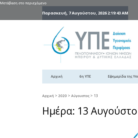
Μετάβαση στο περιεχόμενο
Παρασκευή, 7 Αυγούστου, 2026
2:19:44 AM
6
6η
Αρχική
6η ΥΠΕ
Εφημερίδα της Υπ
>
>
>
13
Αρχική
2020
Αύγουστος
Ημέρα:
13 Αυγούστο