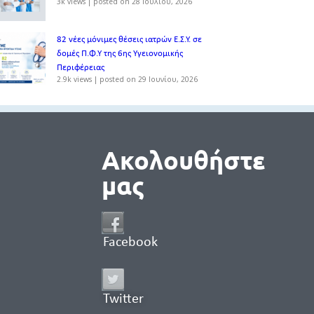
3k views
|
posted on 28 Ιουλίου, 2026
82 νέες μόνιμες θέσεις ιατρών Ε.Σ.Υ. σε
δομές Π.Φ.Υ της 6ης Υγειονομικής
Περιφέρειας
2.9k views
|
posted on 29 Ιουνίου, 2026
Ακολουθήστε
μας
Facebook
Twitter