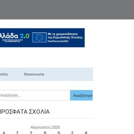
κής Ελλάδας
εσίες
Επικοινωνία
ΠΡΌΣΦΑΤΑ ΣΧΌΛΙΑ
Αύγουστος 2020
Δ
Τ
Τ
Π
Π
Σ
Κ