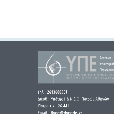
Τηλ.:
2613600507
Διεύθ.:
Yπάτης 1 & Ν.Ε.Ο. Πατρών-Αθηνών
,
Πάτρα
τ.κ.:
26 441
Email:
6ype@dypede.gr