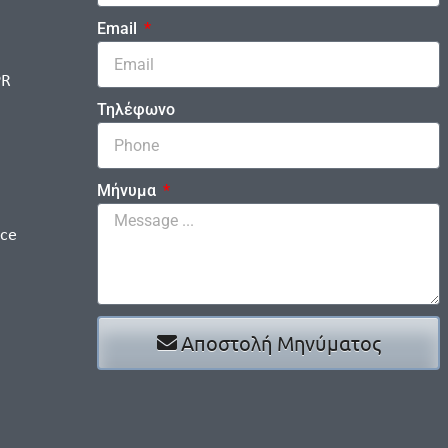
Email
PR
Τηλέφωνο
Μήνυμα
ice
Αποστολή Μηνύματος