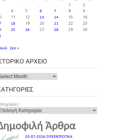
1
2
4
5
8
9
6
7
0
11
12
15
16
13
14
19
20
22
23
7
18
21
4
27
29
30
25
26
28
1
 Ιούλ
Σεπ »
ΙΣΤΟΡΙΚΌ ΑΡΧΕΊΟ
ΚΑΤΗΓΟΡΊΕΣ
ατηγορίες
Δημοφιλή Άρθρα
02-07-2026 ΣΥΓΚΕΝΤΡΩΤΙΚΑ