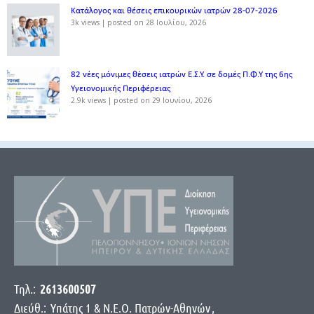
Κατάλογος και θέσεις επικουρικών ιατρών 28-07-2026
3k views
|
posted on 28 Ιουλίου, 2026
82 νέες μόνιμες θέσεις ιατρών Ε.Σ.Υ. σε δομές Π.Φ.Υ της 6ης
Υγειονομικής Περιφέρειας
2.9k views
|
posted on 29 Ιουνίου, 2026
Τηλ.:
2613600507
Διεύθ.:
Yπάτης 1 & Ν.Ε.Ο. Πατρών-Αθηνών
,