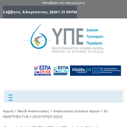
Μετάβαση στο περιεχόμενο
Σάββατο, 8 Αυγούστου, 2026
1:21:10 PM
6η Υγειονομ
6TH
DYPEDE
Περιφέρε
Πελοποννήσ
Ιονίων Νήσ
Ηπείρου 
Δυτικής
Ελλάδας
>
>
>
3η
Αρχική
Νέα & Ανακοινώσεις
Ανακοινώσεις Κρίσεων Ιατρών
ΑΝΑΡΤΗΣΗ Π.Φ.Υ (3Η ΕΓΚΡΙΣΗ 2023)