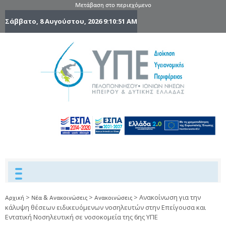
Μετάβαση στο περιεχόμενο
Σάββατο, 8 Αυγούστου, 2026
9:10:51 AM
6η Υγειονομ
6TH
DYPEDE
Περιφέρε
Πελοποννήσ
Ιονίων Νήσ
Ηπείρου 
Δυτικής
Ελλάδας
>
>
>
Ανακοίνωση για την
Αρχική
Νέα & Ανακοινώσεις
Ανακοινώσεις
κάλυψη θέσεων ειδικευόμενων νοσηλευτών στην Επείγουσα και
Εντατική Νοσηλευτική σε νοσοκομεία της 6ης ΥΠΕ