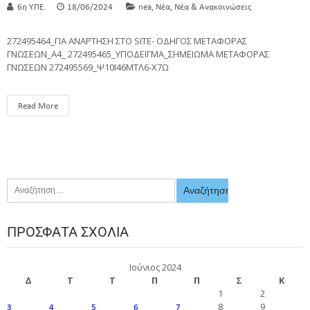
,
,
6η Υ.ΠΕ.
18/06/2024
nea
Νέα
Νέα & Ανακοινώσεις
272495464_ΓΙΑ ΑΝΑΡΤΗΣΗ ΣΤΟ SITE- ΟΔΗΓΟΣ ΜΕΤΑΦΟΡΑΣ
ΓΝΩΣΕΩΝ_A4_ 272495465_ΥΠΟΔΕΙΓΜΑ_ΣΗΜΕΙΩΜΑ ΜΕΤΑΦΟΡΑΣ
ΓΝΩΣΕΩΝ 272495569_Ψ10Ι46ΜΤΛ6-Χ7Ω
Read More
ΠΡΌΣΦΑΤΑ ΣΧΌΛΙΑ
Ιούνιος 2024
Δ
Τ
Τ
Π
Π
Σ
Κ
1
2
8
9
3
4
5
6
7