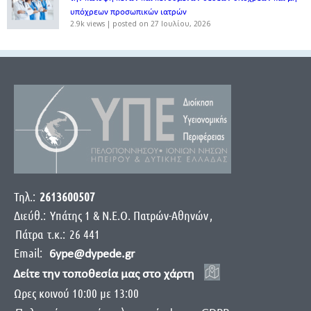
υπόχρεων προσωπικών ιατρών
2.9k views
|
posted on 27 Ιουλίου, 2026
Τηλ.:
2613600507
Διεύθ.:
Yπάτης 1 & Ν.Ε.Ο. Πατρών-Αθηνών
,
Πάτρα
τ.κ.:
26 441
Email:
6ype@dypede.gr
Δείτε την τοποθεσία μας στο χάρτη
Ωρες κοινού 10:00 με 13:00