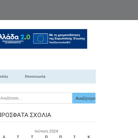
κής Ελλάδας
εσίες
Επικοινωνία
ΠΡΌΣΦΑΤΑ ΣΧΌΛΙΑ
Ιούνιος 2024
Δ
Τ
Τ
Π
Π
Σ
Κ