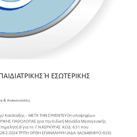
ΑΙΔΙΑΤΡΙΚΗΣ Ή ΕΣΩΤΕΡΙΚΗΣ
α & Ανακοινώσεις
ης/ Κατάταξης – ΜΕΤΆ ΤΗΝ ΣΥΝΈΝΤΕΥΞΗ υποψηφίων
ΕΡΙΚΗΣ ΠΑΘΟΛΟΓΙΑΣ (για την Ειδική Μονάδα Μεσογειακής
ιμελητή Β΄ για το .Γ.Ν.ΚΕΡΚΥΡΑΣ ΚΩΔ: 6.51 που
6/28-2-2024 ΤΡΙΤΗ ΟΡΘΗ ΕΠΑΝΑΛΗΨΗ (ΑΔΑ: 6ΑΞ6465ΦΥΟ-Θ2Χ)