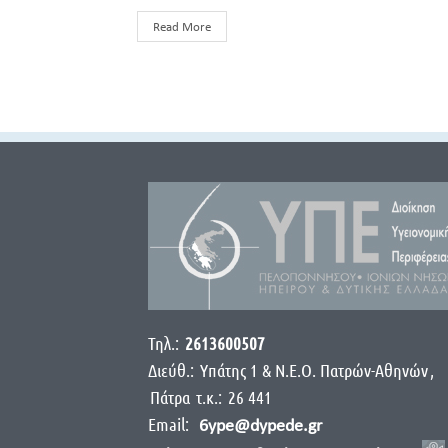
Read More
Τηλ.:
2613600507
Διεύθ.:
Yπάτης 1 & Ν.Ε.Ο. Πατρών-Αθηνών
,
Πάτρα
τ.κ.:
26 441
Email:
6ype@dypede.gr