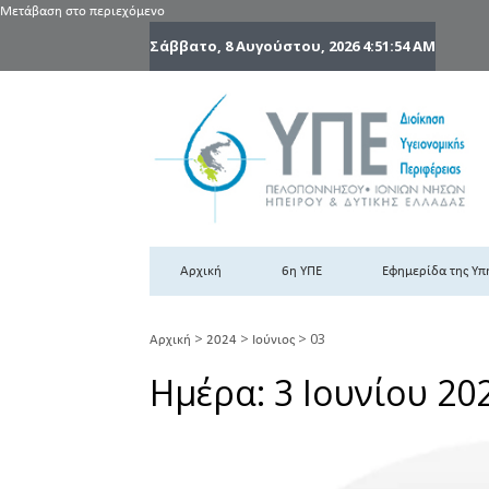
Μετάβαση στο περιεχόμενο
Σάββατο, 8 Αυγούστου, 2026
4:51:55 AM
6
6η
Αρχική
6η ΥΠΕ
Εφημερίδα της Υπ
>
>
>
03
Αρχική
2024
Ιούνιος
Ημέρα:
3 Ιουνίου 20