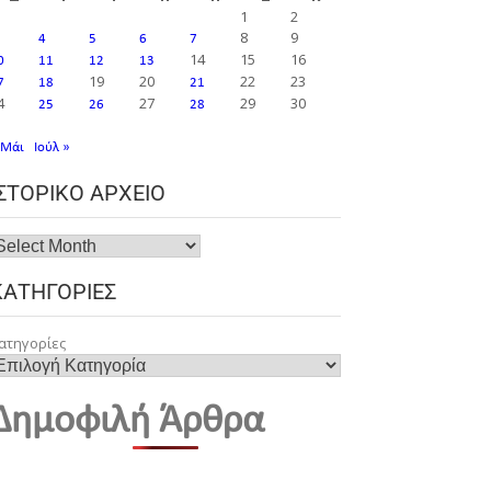
1
2
8
9
4
5
6
7
14
15
16
0
11
12
13
19
20
22
23
7
18
21
4
27
29
30
25
26
28
 Μάι
Ιούλ »
ΙΣΤΟΡΙΚΌ ΑΡΧΕΊΟ
ΚΑΤΗΓΟΡΊΕΣ
ατηγορίες
Δημοφιλή Άρθρα