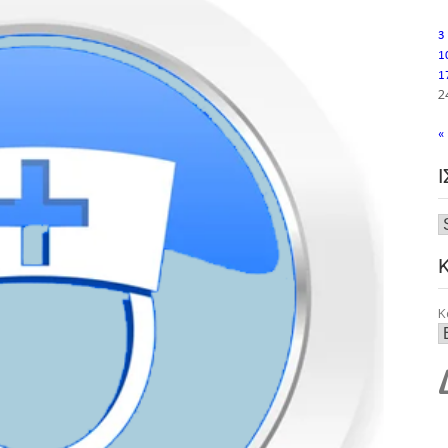
3
1
1
2
«
Κ