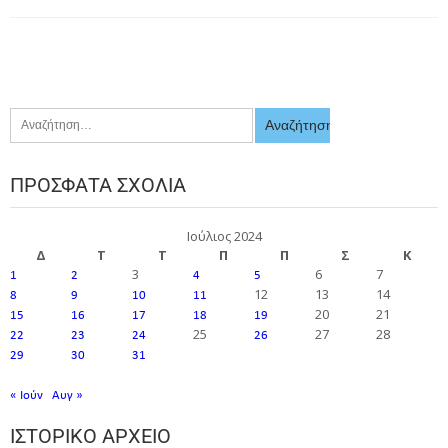
ΠΡΌΣΦΑΤΑ ΣΧΌΛΙΑ
Ιούλιος 2024
Δ
Τ
Τ
Π
Π
Σ
Κ
3
6
7
1
2
4
5
12
13
14
8
9
10
11
20
21
15
16
17
18
19
25
27
28
22
23
24
26
29
30
31
« Ιούν
Αυγ »
ΙΣΤΟΡΙΚΌ ΑΡΧΕΊΟ