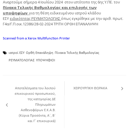
Αναρτούμε σήμερα 4 Ιουλίου 2024 στον ιστότοπο της 6ης Υ.ΠΕ. τον
Πίνακα Τελικής Βαθμολογίας και επιλογής των
υποψηφίων
για τη θέση ειδικευμένου ιατρού κλάδου
ΕΣΥ
ειδικότητας ΡΕΥΜΑΤΟΛΟΓΙΑΣ
όπως εγκρίθηκε με την αριθ. πρωτ.
Γ4α/Γ.Π.οικ.12386/28-02-2024 ΤΡΙΤΗ ΟΡΘΗ ΕΠΑΝΑΛΗΨΗ
Scanned from a Xerox Multifunction Printer
ιατροί ΕΣΥ
Ορθή Επανάληψη
Πίνακα Τελικής Βαθμολογίας
ΡΕΥΜΑΤΟΛΟΓΙΑΣ
ΥΠΟΨΗΦΙΟΙ
Aποτελέσματα του λοιπού
ΧΕΙΡΟΥΡΓΙΚΗ ΘΩΡΑΚΑ
επικουρικού προσωπικού,
της κατηγορίας ΔΕ
Πληρωμάτων
Ασθενοφόρων Ε.Κ.Α.Β.
(Κύρια Προσόντα, Α΄, Β΄
και Γ΄ επικουρικά)