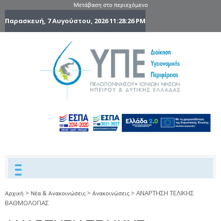
Μετάβαση στο περιεχόμενο
Παρασκευή, 7 Αυγούστου, 2026
11:28:27 PM
6η Υγειονομ
6TH
DYPEDE
Περιφέρε
Πελοποννήσ
Ιονίων Νήσ
Ηπείρου 
Δυτικής
Ελλάδας
>
>
>
ΑΝΑΡΤΗΣΗ ΤΕΛΙΚΗΣ
Αρχική
Νέα & Ανακοινώσεις
Ανακοινώσεις
ΒΑΘΜΟΛΟΓΙΑΣ