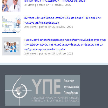
ΕΠΙΚΟΥΡΙΚΟΥ ΠΡΟΣΩΠΙΚΟΥ – ΠΙΝΑΚΑΣ 03/2026
3k views
|
posted on 12 Ιουνίου, 2026
82 νέες μόνιμες θέσεις ιατρών Ε.Σ.Υ. σε δομές Π.Φ.Υ της 6ης
Υγειονομικής Περιφέρειας
2.9k views
|
posted on 29 Ιουνίου, 2026
Προσωρινά αποτελέσματα 3ης πρόσκλησης ενδιαφέροντος για
την κάλυψη κενών και κενούμενων θέσεων υπόχρεων και μη
υπόχρεων προσωπικών ιατρών
2.9k views
|
posted on 27 Ιουλίου, 2026