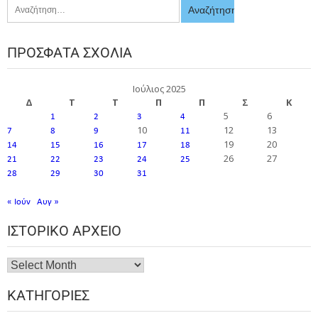
ΠΡΌΣΦΑΤΑ ΣΧΌΛΙΑ
Ιούλιος 2025
Δ
Τ
Τ
Π
Π
Σ
Κ
5
6
1
2
3
4
10
12
13
7
8
9
11
19
20
14
15
16
17
18
26
27
21
22
23
24
25
28
29
30
31
« Ιούν
Αυγ »
ΙΣΤΟΡΙΚΌ ΑΡΧΕΊΟ
ΚΑΤΗΓΟΡΊΕΣ