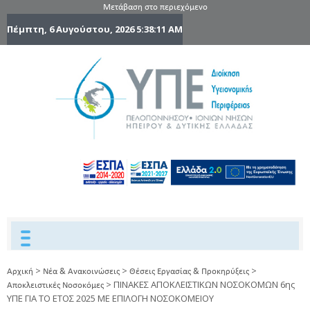
Μετάβαση στο περιεχόμενο
Πέμπτη, 6 Αυγούστου, 2026
5:38:12 AM
6η Υγειονομ
6TH
DYPEDE
Περιφέρε
Πελοποννήσ
Ιονίων Νήσ
Ηπείρου 
Δυτικής
Ελλάδας
>
>
>
Αρχική
Νέα & Ανακοινώσεις
Θέσεις Εργασίας & Προκηρύξεις
>
ΠΙΝΑΚΕΣ ΑΠΟΚΛΕΙΣΤΙΚΩΝ ΝΟΣΟΚΟΜΩΝ 6ης
Αποκλειστικές Νοσοκόμες
ΥΠΕ ΓΙΑ ΤΟ ΕΤΟΣ 2025 ΜΕ ΕΠΙΛΟΓΗ ΝΟΣΟΚΟΜΕΙΟΥ